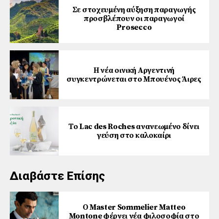
Σε στοχευμένη αύξηση παραγωγής
προσβλέπουν οι παραγωγοί
Prosecco
Η νέα οινική Αργεντινή
συγκεντρώνεται στο Μπουένος Άιρες
Το Lac des Roches ανανεωμένο δίνει
γεύση στο καλοκαίρι
Διαβάστε Επίσης
Ο Master Sommelier Matteo
Montone φέρνει νέα φιλοσοφία στο