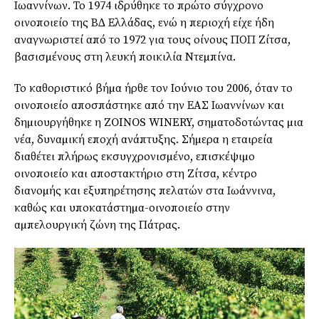
Ιωαννίνων. Το 1974 ιδρύθηκε το πρώτο σύγχρονο
οινοποιείο της Β∆ Ελλάδας, ενώ η περιοχή είχε ήδη
αναγνωριστεί από το 1972 για τους οίνους ΠΟΠ Ζίτσα,
βασισµένους στη λευκή ποικιλία Ντεµπίνα.
Το καθοριστικό βήµα ήρθε τον Ιούνιο του 2006, όταν το
οινοποιείο αποσπάστηκε από την ΕΑΣ Ιωαννίνων και
δηµιουργήθηκε η ZOINOS WINERY, σηµατοδοτώντας µια
νέα, δυναµική εποχή ανάπτυξης. Σήµερα η εταιρεία
διαθέτει πλήρως εκσυγχρονισµένο, επισκέψιµο
οινοποιείο και αποστακτήριο στη Ζίτσα, κέντρο
διανοµής και εξυπηρέτησης πελατών στα Ιωάννινα,
καθώς και υποκατάστηµα-οινοποιείο στην
αµπελουργική ζώνη της Πάτρας.