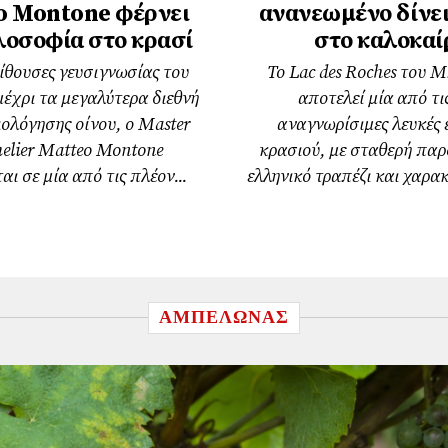
o Montone φέρνει
ανανεωμένο δίνε
λοσοφία στο κρασί
στο καλοκαί
ίθουσες γευσιγνωσίας του
Το Lac des Roches του 
έχρι τα μεγαλύτερα διεθνή
αποτελεί μία από τι
ολόγησης οίνου, ο Master
αναγνωρίσιμες λευκές ε
lier Matteo Montone
κρασιού, με σταθερή παρ
αι σε μία από τις πλέον...
ελληνικό τραπέζι και χαρακ
ΑΜΠΕΛΩΝΑΣ