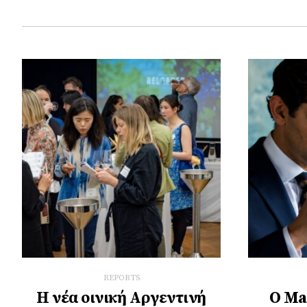
REPORTS
Η νέα οινική Αργεντινή
Ο Ma