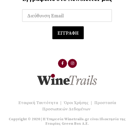
Εταιρική Ταυτότητα
|
Όροι Χρήσης
|
Προστασία
Προσωπικών Δεδομένων
Copyright © 2020 | Η Υπηρεσία Winetrails.gr είναι Ιδιοκτησία της
Εταιρίας Green Box A.E.