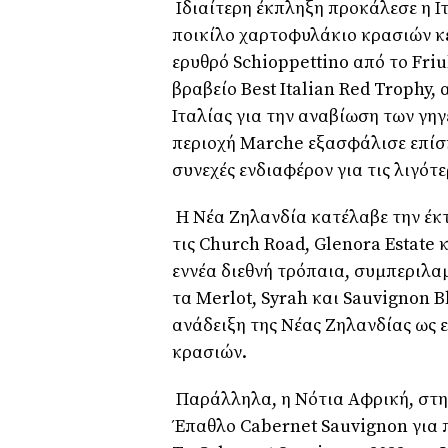
Ιδιαίτερη έκπληξη προκάλεσε η Ι
ποικίλο χαρτοφυλάκιο κρασιών κε
ερυθρό
Schioppettino
από το
Friu
βραβείο
Best Italian Red Trophy
,
Ιταλίας για την αναβίωση των γη
περιοχή
Marche
εξασφάλισε επίση
συνεχές ενδιαφέρον για τις λιγότε
Η Νέα Ζηλανδία κατέλαβε την έκτ
τις
Church Road
,
Glenora Estate
κ
εννέα διεθνή τρόπαια, συμπεριλ
τα
Merlot
,
Syrah
και
Sauvignon B
ανάδειξη της Νέας Ζηλανδίας ως
κρασιών.
Παράλληλα, η Νότια Αφρική, στην
Έπαθλο
Cabernet Sauvignon
για 