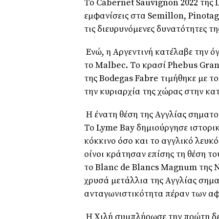
Το
Cabernet Sauvignon
2022 της
εμφανίσεις στα
Semillon
,
Pinota
τις διευρυνόμενες δυνατότητες τη
Ενώ, η Αργεντινή κατέλαβε την ό
το
Malbec
. Το κρασί
Phebus Gran
της
Bodegas Fabre
τιμήθηκε με τ
την κυριαρχία της χώρας στην κα
Η ένατη θέση της Αγγλίας σηματο
Το
Lyme Bay
δημιούργησε ιστορικ
κόκκινο όσο και το αγγλικό λευκό
οίνοι κράτησαν επίσης τη θέση το
το
Blanc de Blancs Magnum
της
N
χρυσά μετάλλια της Αγγλίας σημ
ανταγωνιστικότητα πέραν των α
Η Χιλή συμπλήρωσε την πρώτη δε