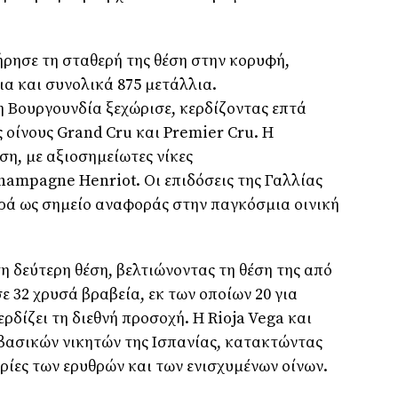
ήρησε τη σταθερή της θέση στην κορυφή,
α και συνολικά 875 μετάλλια.
η Βουργουνδία ξεχώρισε, κερδίζοντας επτά
ς οίνους
Grand Cru
και
Premier Cru
. Η
ση, με αξιοσημείωτες νίκες
hampagne Henriot
. Οι επιδόσεις της Γαλλίας
ρά ως σημείο αναφοράς στην παγκόσμια οινική
τη δεύτερη θέση, βελτιώνοντας τη θέση της από
 32 χρυσά βραβεία, εκ των οποίων 20 για
κερδίζει τη διεθνή προσοχή. Η
Rioja Vega
και
βασικών νικητών της Ισπανίας, κατακτώντας
ρίες των ερυθρών και των ενισχυμένων οίνων.