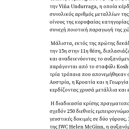
την
Vi
ñ
a Undurraga
, η οποία κέρ
συνολικός αριθμός μεταλλίων της
οίνους της κορυφαίας κατηγορίας
συνεχή ποιοτική παραγωγή της χ
Μάλιστα, εκτός της πρώτης δεκά
την 15η στην 11η θέση, διπλασιά
και αναδεικνύοντας το αυξανόμεν
παράγονται από το σταφύλι
Kosh
τρία τρόπαια που απονεμήθηκαν 
Αυστρία, η Κροατία και η Γεωργί
κερδίζοντας χρυσά μετάλλια και 
Η διαδικασία κρίσης πραγματοπο
σχεδόν 250 διεθνείς εμπειρογνώμ
γευστικές δοκιμές σε δύο γύρους
της
IWC Helen McGinn
, η αυξανό