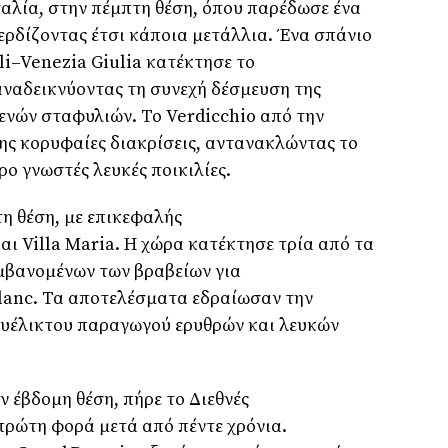
ταλία, στην πέμπτη θέση, όπου παρέδωσε ένα
ρδίζοντας έτσι κάποια μετάλλια. Ένα σπάνιο
li
–
Venezia Giulia
κατέκτησε το
 αναδεικνύοντας τη συνεχή δέσμευση της
γενών σταφυλιών. Το
Verdicchio
από την
ς κορυφαίες διακρίσεις, αντανακλώντας το
ρο γνωστές λευκές ποικιλίες.
η θέση, με επικεφαλής
αι
Villa Maria
. Η χώρα κατέκτησε τρία από τα
αμβανομένων των βραβείων για
lanc
. Τα αποτελέσματα εδραίωσαν την
 ευέλικτου παραγωγού ερυθρών και λευκών
 έβδομη θέση, πήρε το Διεθνές
πρώτη φορά μετά από πέντε χρόνια.