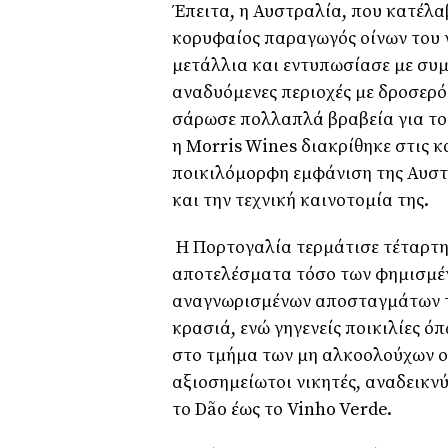
Έπειτα, η Αυστραλία, που κατέλαβ
κορυφαίος παραγωγός οίνων του ν
μετάλλια και εντυπωσίασε με συ
αναδυόμενες περιοχές με δροσερό
σάρωσε πολλαπλά βραβεία για τ
η
Morris Wines
διακρίθηκε στις κ
ποικιλόμορφη εμφάνιση της Αυστ
και την τεχνική καινοτομία της.
Η Πορτογαλία τερμάτισε τέταρτη
αποτελέσματα τόσο των φημισμέν
αναγνωρισμένων αποσταγμάτων τ
κρασιά, ενώ γηγενείς ποικιλίες ό
στο τμήμα των μη αλκοολούχων ο
αξιοσημείωτοι νικητές, αναδεικν
το
D
ã
o
έως το
Vinho Verde
.