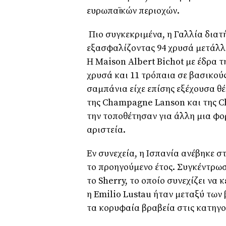
ευρωπαϊκών περιοχών.
Πιο συγκεκριμένα, η Γαλλία διατ
εξασφαλίζοντας 94 χρυσά μετάλλι
Η
Maison Albert Bichot
με έδρα τ
χρυσά και 11 τρόπαια σε βασικού
σαμπάνια είχε επίσης εξέχουσα θέ
της
Champagne Lanson
και της
C
την τοποθέτησαν για άλλη μια φο
αριστεία.
Εν συνεχεία, η Ισπανία ανέβηκε σ
το προηγούμενο έτος. Συγκέντρωσε
το
Sherry
, το οποίο συνεχίζει να 
η
Emilio Lustau
ήταν μεταξύ των 
τα κορυφαία βραβεία στις κατηγο