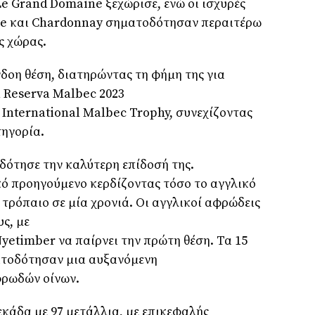
Le Grand Domaine
ξεχώρισε, ενώ οι ισχυρές
ge
και
Chardonnay
σηματοδότησαν περαιτέρω
ς χώρας.
γδοη θέση, διατηρώντας τη φήμη της για
 Reserva Malbec
2023
ο
International Malbec Trophy
, συνεχίζοντας
τηγορία.
δότησε την καλύτερη επίδοσή της.
ό προηγούμενο κερδίζοντας τόσο το αγγλικό
 τρόπαιο σε μία χρονιά. Οι αγγλικοί αφρώδεις
υς, με
yetimber
να παίρνει την πρώτη θέση. Τα 15
ατοδότησαν μια αυξανόμενη
φρωδών οίνων.
κάδα με 97 μετάλλια, με επικεφαλής