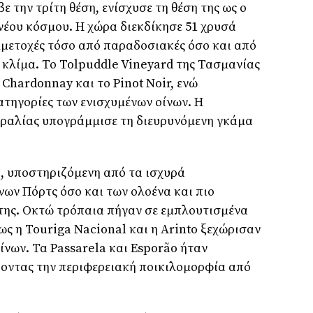
ε την τρίτη θέση, ενίσχυσε τη θέση της ως ο
έου κόσμου. Η χώρα διεκδίκησε 51 χρυσά
μμετοχές τόσο από παραδοσιακές όσο και από
 κλίμα. Το
Tolpuddle Vineyard
της Τασμανίας
ο
Chardonnay
και το
Pinot Noir
, ενώ
ατηγορίες των ενισχυμένων οίνων. Η
ραλίας υπογράμμισε τη διευρυνόμενη γκάμα
, υποστηριζόμενη από τα ισχυρά
ων Πόρτς όσο και των ολοένα και πιο
ης. Οκτώ τρόπαια πήγαν σε εμπλουτισμένα
πως η
Touriga Nacional
και η
Arinto
ξεχώρισαν
ίνων. Τα
Passarela
και
Espor
ã
o
ήταν
ύοντας την περιφερειακή ποικιλομορφία από