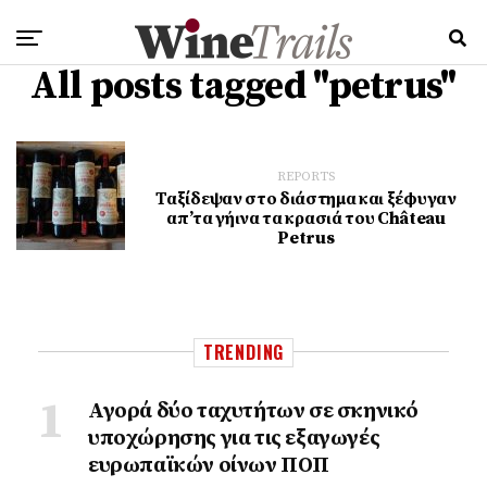
All posts tagged "petrus"
REPORTS
Ταξίδεψαν στο διάστημα και ξέφυγαν
απ’τα γήινα τα κρασιά του Château
Petrus
TRENDING
Αγορά δύο ταχυτήτων σε σκηνικό
υποχώρησης για τις εξαγωγές
ευρωπαϊκών οίνων ΠΟΠ