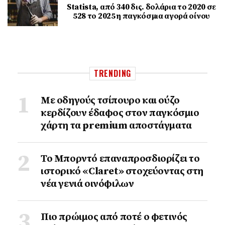
Statista, από 340 δις. δολάρια το 2020 σε
528 το 2025 η παγκόσμια αγορά οίνου
TRENDING
Με οδηγούς τσίπουρο και ούζο
κερδίζουν έδαφος στoν παγκόσμιο
χάρτη τα premium αποστάγματα
Το Μπορντό επαναπροσδιορίζει το
ιστορικό «Claret» στοχεύοντας στη
νέα γενιά οινόφιλων
Πιο πρώιμος από ποτέ ο φετινός