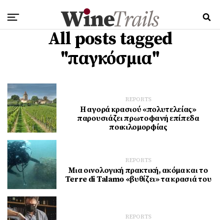
All posts tagged
"παγκόσμια"
REPORTS
Η αγορά κρασιού «πολυτελείας»
παρουσιάζει πρωτοφανή επίπεδα
ποικιλομορφίας
REPORTS
Μια οινολογική πρακτική, ακόμα και το
Terre di Talamo «βυθίζει» τα κρασιά του
REPORTS