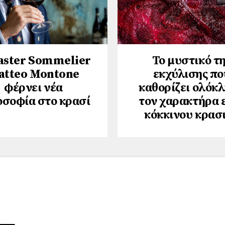
aster Sommelier
Το μυστικό τ
atteo Montone
εκχύλισης πο
φέρνει νέα
καθορίζει ολόκ
οσοφία στο κρασί
τον χαρακτήρα 
κόκκινου κρασ