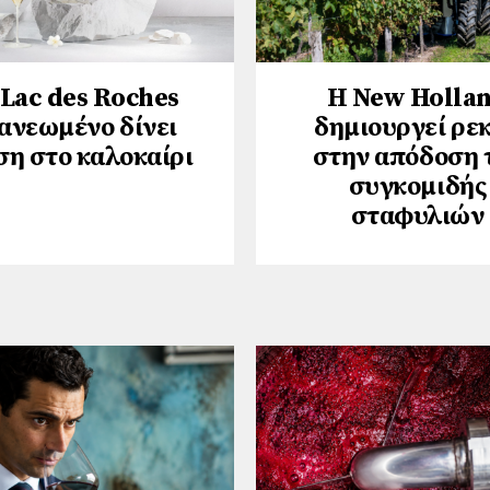
 Lac des Roches
Η New Holla
ανεωμένο δίνει
δημιουργεί ρε
ση στο καλοκαίρι
στην απόδοση 
συγκομιδής
σταφυλιών