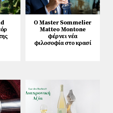
nd
Ο Master Sommelier
κόρ
Matteo Montone
της
φέρνει νέα
φιλοσοφία στο κρασί