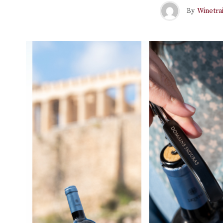
By
Winetrai