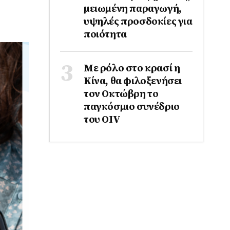
μειωμένη παραγωγή,
υψηλές προσδοκίες για
ποιότητα
Με ρόλο στο κρασί η
Κίνα, θα φιλοξενήσει
τον Οκτώβρη το
παγκόσμιο συνέδριο
του ΟΙV