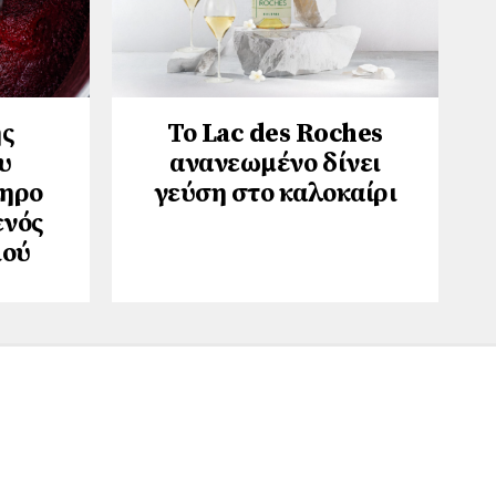
ης
Το Lac des Roches
υ
ανανεωμένο δίνει
ληρο
γεύση στο καλοκαίρι
ενός
ιού