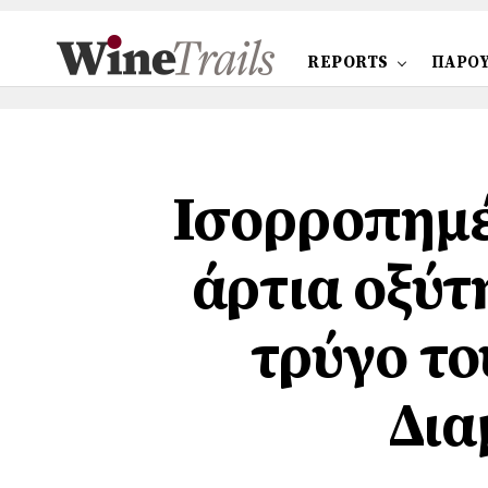
REPORTS
ΠΑΡΟΥ
Ισορροπημέ
άρτια οξύτ
τρύγο το
Δια