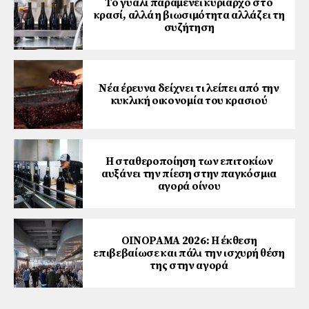
Το γυαλί παραμένει κυρίαρχο στο
κρασί, αλλά η βιωσιμότητα αλλάζει τη
συζήτηση
Νέα έρευνα δείχνει τι λείπει από την
κυκλική οικονομία του κρασιού
Η σταθεροποίηση των επιτοκίων
αυξάνει την πίεση στην παγκόσμια
αγορά οίνου
ΟΙΝΟΡΑΜΑ 2026: Η έκθεση
επιβεβαίωσε και πάλι την ισχυρή θέση
της στην αγορά