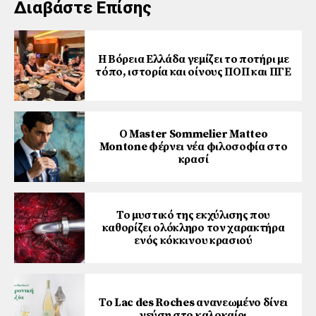
Διαβάστε Επίσης
Η Βόρεια Ελλάδα γεμίζει το ποτήρι με
τόπο, ιστορία και οίνους ΠΟΠ και ΠΓΕ
Ο Master Sommelier Matteo
Montone φέρνει νέα φιλοσοφία στο
κρασί
Το μυστικό της εκχύλισης που
καθορίζει ολόκληρο τον χαρακτήρα
ενός κόκκινου κρασιού
Το Lac des Roches ανανεωμένο δίνει
γεύση στο καλοκαίρι