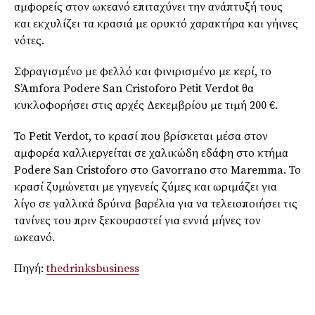
αμφορείς στον ωκεανό επιταχύνει την ανάπτυξή τους
και εκχυλίζει τα κρασιά με ορυκτό χαρακτήρα και γήινες
νότες.
Σφραγισμένο με φελλό και
φινιρισμένο
με κερί, το
S’Amfora
Podere
San
Cristoforo
Petit
Verdot
θα
κυκλοφορήσει στις αρχές Δεκεμβρίου με τιμή 200 €.
Το
Petit
Verdot
, το κρασί που
βρίσκεται
μέσα στον
αμφορέα καλλιεργείται σε χαλικώδη εδάφη στο κτήμα
Podere
San
Cristoforo
στο
Gavorrano
στο
Maremma
. Το
κρασί ζυμώνεται με γηγενείς ζύμες και ωριμάζει για
λίγο σε γαλλικά δρύινα βαρέλια για να τελειοποιήσει τις
τανίνες
του πριν ξεκουραστεί για εννιά μήνες τον
ωκεανό.
Πηγή:
thedrinksbusiness