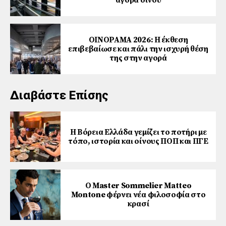
αγορά οίνου
ΟΙΝΟΡΑΜΑ 2026: Η έκθεση
επιβεβαίωσε και πάλι την ισχυρή θέση
της στην αγορά
Διαβάστε Επίσης
Η Βόρεια Ελλάδα γεμίζει το ποτήρι με
τόπο, ιστορία και οίνους ΠΟΠ και ΠΓΕ
Ο Master Sommelier Matteo
Montone φέρνει νέα φιλοσοφία στο
κρασί