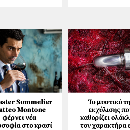
aster Sommelier
Το μυστικό τ
atteo Montone
εκχύλισης πο
φέρνει νέα
καθορίζει ολόκ
οσοφία στο κρασί
τον χαρακτήρα 