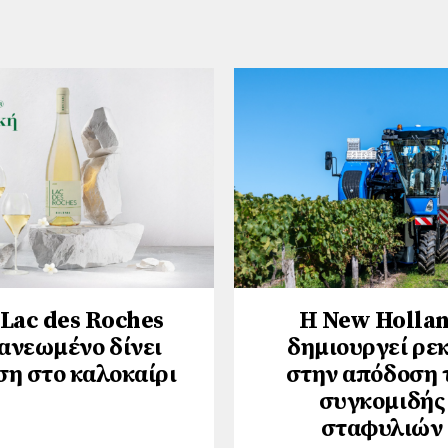
 Lac des Roches
Η New Holla
ανεωμένο δίνει
δημιουργεί ρε
ση στο καλοκαίρι
στην απόδοση 
συγκομιδής
σταφυλιών