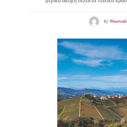
μερικά ακόμη εκλεκτά ιταλικά κρασ
By
Winetrail