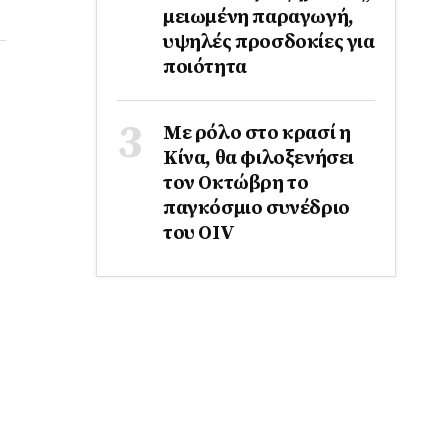
μειωμένη παραγωγή,
υψηλές προσδοκίες για
ποιότητα
Με ρόλο στο κρασί η
Κίνα, θα φιλοξενήσει
τον Οκτώβρη το
παγκόσμιο συνέδριο
του ΟΙV