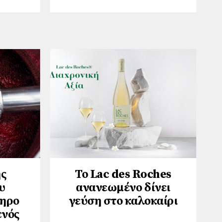
ης
Το Lac des Roches
υ
ανανεωμένο δίνει
ληρο
γεύση στο καλοκαίρι
ενός