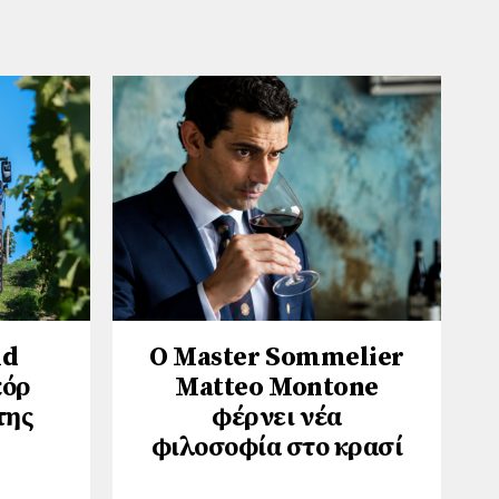
nd
Ο Master Sommelier
κόρ
Matteo Montone
της
φέρνει νέα
φιλοσοφία στο κρασί