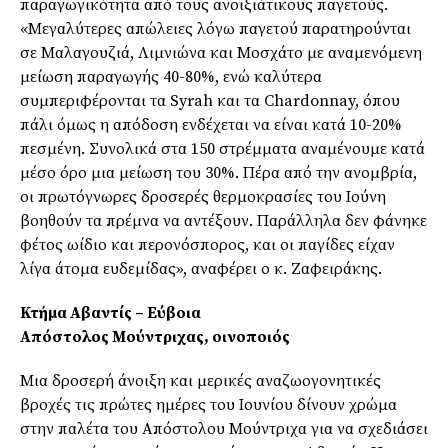
παραγωγικότητα από τους ανοιξιάτικους παγετούς.
«Μεγαλύτερες απώλειες λόγω παγετού παρατηρούνται
σε Μαλαγουζιά, Λιμνιώνα και Μοσχάτο με αναμενόμενη
μείωση παραγωγής 40-80%, ενώ καλύτερα
συμπεριφέρονται τα Syrah και τα Chardonnay, όπου
πάλι όμως η απόδοση ενδέχεται να είναι κατά 10-20%
πεσμένη. Συνολικά στα 150 στρέμματα αναμένουμε κατά
μέσο όρο μια μείωση του 30%. Πέρα από την ανομβρία,
οι πρωτόγνωρες δροσερές θερμοκρασίες του Ιούνη
βοηθούν τα πρέμνα να αντέξουν. Παράλληλα δεν φάνηκε
φέτος ωίδιο και περονόσπορος, και οι παγίδες είχαν
λίγα άτομα ευδεμίδας», αναφέρει ο κ. Ζαφειράκης.
Κτήμα Αβαντίς – Εύβοια
Απόστολος Μούντριχας, οινοποιός
Μια δροσερή άνοιξη και μερικές αναζωογονητικές
βροχές τις πρώτες ημέρες του Ιουνίου δίνουν χρώμα
στην παλέτα του Απόστολου Μούντριχα για να σχεδιάσει