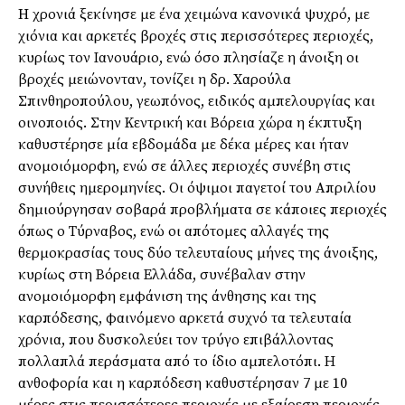
H χρονιά ξεκίνησε με ένα χειμώνα κανονικά ψυχρό, με
χιόνια και αρκετές βροχές στις περισσότερες περιοχές,
κυρίως τον Ιανουάριο, ενώ όσο πλησίαζε η άνοιξη οι
βροχές μειώνονταν, τονίζει η δρ. Χαρούλα
Σπινθηροπούλου, γεωπόνος, ειδικός αμπελουργίας και
οινοποιός. Στην Κεντρική και Βόρεια χώρα η έκπτυξη
καθυστέρησε μία εβδομάδα με δέκα μέρες και ήταν
ανομοιόμορφη, ενώ σε άλλες περιοχές συνέβη στις
συνήθεις ημερομηνίες. Οι όψιμοι παγετοί του Απριλίου
δημιούργησαν σοβαρά προβλήματα σε κάποιες περιοχές
όπως ο Τύρναβος, ενώ οι απότομες αλλαγές της
θερμοκρασίας τους δύο τελευταίους μήνες της άνοιξης,
κυρίως στη Βόρεια Ελλάδα, συνέβαλαν στην
ανομοιόμορφη εμφάνιση της άνθησης και της
καρπόδεσης, φαινόμενο αρκετά συχνό τα τελευταία
χρόνια, που δυσκολεύει τον τρύγο επιβάλλοντας
πολλαπλά περάσματα από το ίδιο αμπελοτόπι. Η
ανθοφορία και η καρπόδεση καθυστέρησαν 7 με 10