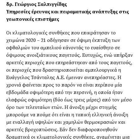
δρ. Γεώργιος Σαλπιγγίδης
Υπηρεσίες έρευνας και πειραματικής
ανάπτυξης στις
γεωπονικές επιστήμες
Οι κλιματολογικές συνθήκες που επικράτησαν το
χειμώνα 2020 – 21 οδήγησαν σε όψιμη έκπτυξη των
οφθαλμών του αμπελιού κάνοντάς το ευαίσθητο σε
όψιμους ανοιξιάτικους παγετούς. Ευτυχώς, ενώ υπήρξαν
αρκετές περιοχές που επηρεάστηκαν από τους παγετούς,
οι περιοχές που δραστηριοποιείται αμπελουργικά η
Ευάγγελος Τσάνταλης Α.Ε. έμειναν ανεπηρέαστες. Η
χρονιά φαίνεται προς το παρόν να είναι περίπου μία
εβδομάδα οψιμότερη από την περσινή, η οποία ήταν
ελαφρώς οψιμότερη (δύο έως τρεις μέρες) από τον μέσο
όρο των τελευταίων ετών. Η άνοιξη μέχρι στιγμής
μπορούμε να πούμε ότι είναι η τυπική ελληνική άνοιξη
με εναλλαγή υψηλών και χαμηλών θερμοκρασιών και
αρκετές βροχοπτώσεις. Εάν δεν διαφοροποιηθούν
δραματικά οι κλιματολογικές συνθήκες, αναμένεται μια