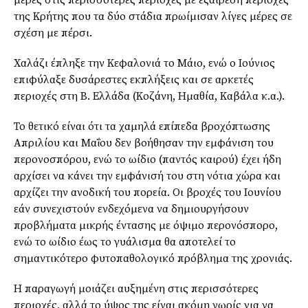
μέρες στις περισσότερες περιοχές με εξαίρεση περιοχές
της Κρήτης που τα δύο στάδια πρωίμισαν λίγες μέρες σε
σχέση με πέρσι.
Χαλάζι έπληξε την Κεφαλονιά το Μάιο, ενώ ο Ιούνιος
επιφύλαξε δυσάρεστες εκπλήξεις και σε αρκετές
περιοχές στη Β. Ελλάδα (Κοζάνη, Ημαθία, Καβάλα κ.α.).
Το θετικό είναι ότι τα χαμηλά επίπεδα βροχόπτωσης
Απριλίου και Μαΐου δεν βοήθησαν την εμφάνιση του
περονοσπόρου, ενώ το ωίδιο (παντός καιρού) έχει ήδη
αρχίσει να κάνει την εμφάνισή του στη νότια χώρα και
αρχίζει την ανοδική του πορεία. Οι βροχές του Ιουνίου
εάν συνεχιστούν ενδεχόμενα να δημιουργήσουν
προβλήματα μικρής έντασης με όψιμο περονόσπορο,
ενώ το ωίδιο έως το γυάλισμα θα αποτελεί το
σημαντικότερο φυτοπαθολογικό πρόβλημα της χρονιάς.
Η παραγωγή μοιάζει αυξημένη στις περισσότερες
περιοχές, αλλά το ύψος της είναι ακόμη νωρίς για να