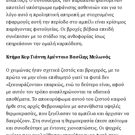
ανάπτυξη. Ο συνδυασμός των παραπάνω φαινομένων
αποτελεί υπόστρωμα εμφάνισης ασθενειών και για το
λόγο αυτό η προληπτική απτροπή με στοχευμένες
εφαρμογές αυτή την περίοδο στο αμπέλι είναι κρίσιμος
παράγοντας φυτοϋγείας. Οι βροχές βέβαια επειδή
συνέπεσαν με το στάδιο της ανθοφορίας ίσως
επηρεάσουν την ομαλή καρπόδεση.
Κτήμα Κυρ Γιάννη Αμύνταιο Βασίλης Μυλωνάς
Ο χειμώνας ήταν σχετικά ζεστός και βροχερός, με το
πρώτο να μην είναι επιθυμητό γιατί τα φυτά δεν
«ξεκουράζονται» επαρκώς, ενώ το δεύτερο είναι, αφού
με αυτόν τον τρόπο αναπληρώνονται τα υδατικά
αποθέματα. Το αποκορύφωμα αυτού του ζεστού καιρού
ήρθε στις αρχές Φεβρουαρίου με ασυνήθιστα υψηλές
θερμοκρασίες, που ξεγέλασαν τα αμπέλια και άρχισαν να
δακρύζουν. Στη συνέχεια η θερμοκρασία έπεσε απότομα
και συνοδεύτηκε με έντονες χιονοπτώσεις. Οι ψυχρές