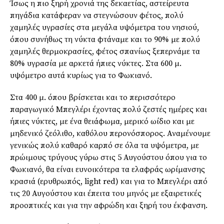
Ίσως η πιο ξηρή χρονιά της δεκαετίας, αστείρευτα
πηγάδια κατάφεραν να στεγνώσουν φέτος, πολύ
χαμηλές υγρασίες στα μεγάλα υψόμετρα του νησιού,
όπου συνήθως τη νύκτα φτάναμε και το 90% με πολύ
χαμηλές θερμοκρασίες, φέτος σπανίως ξεπερνάμε τα
80% υγρασία με αρκετά ήπιες νύκτες. Στα 600 μ.
υψόμετρο αυτά κυρίως για το Φωκιανό.
Στα 400 μ. όπου βρίσκεται και το περισσότερο
παραγωγικό Μπεγλέρι έχοντας πολύ ζεστές ημέρες και
ήπιες νύκτες, με ένα θειάφωμα, μερικό ωίδιο και με
μηδενικό ζεόλιθο, καθόλου περονόσπορος. Αναμένουμε
γενικώς πολύ καθαρό καρπό σε όλα τα υψόμετρα, με
πρώιμους τρύγους γύρω στις 5 Αυγούστου όπου για το
Φωκιανό, θα είναι ευνοικότερα τα ελαφράς ωρίμανσης
κρασιά (ερυθρωπός, light red) και για το Μπεγλέρι από
τις 20 Αυγούστου και έπειτα του μηνός με εξαιρετικές
προοπτικές και για την αφρώδη και ξηρή του έκφανση.