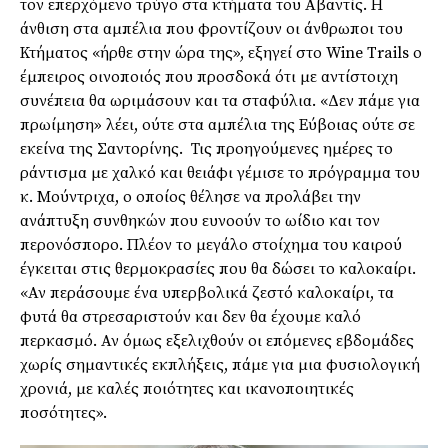
τον επερχόμενο τρύγο στα κτήματα του Αβαντίς. Η
άνθιση στα αμπέλια που φροντίζουν οι άνθρωποι του
Κτήματος «ήρθε στην ώρα της», εξηγεί στο Wine Trails ο
έμπειρος οινοποιός που προσδοκά ότι με αντίστοιχη
συνέπεια θα ωριμάσουν και τα σταφύλια. «Δεν πάμε για
πρωίμηση» λέει, ούτε στα αμπέλια της Εύβοιας ούτε σε
εκείνα της Σαντορίνης. Τις προηγούμενες ημέρες το
ράντισμα με χαλκό και θειάφι γέμισε το πρόγραμμα του
κ. Μούντριχα, ο οποίος θέλησε να προλάβει την
ανάπτυξη συνθηκών που ευνοούν το ωίδιο και τον
περονόσπορο. Πλέον το μεγάλο στοίχημα του καιρού
έγκειται στις θερμοκρασίες που θα δώσει το καλοκαίρι.
«Αν περάσουμε ένα υπερβολικά ζεστό καλοκαίρι, τα
φυτά θα στρεσαριστούν και δεν θα έχουμε καλό
περκασμό. Αν όμως εξελιχθούν οι επόμενες εβδομάδες
χωρίς σημαντικές εκπλήξεις, πάμε για μια φυσιολογική
χρονιά, με καλές ποιότητες και ικανοποιητικές
ποσότητες».