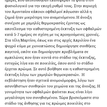
ημέρες που ακολούθησαν επανέφεραν τα φυτά στον
φυσιολογικό για την εποχή ρυθμό τους. Στην περιοχή
του Αμυνταίου κάποιοι οφθαλμοί πάγωσαν αλλά η
ζημιά ήταν μικρότερη του αναμενόμενου. Η άνοιξη
συνέχισε με χαμηλές θερμοκρασίες έχοντας ως
αποτέλεσμα την καθυστερημένη έκπτυξη των οφθαλμών
κατά 5-7 ημέρες σε σχέση με τις προηγούμενες χρονιές.
Στα τέλη Μαρτίου, όπως και στις αρχές Απριλίου ένα
ψυχρό κύμα με χιονοπτώσεις δημιούργησε συνθήκες
παγετού, οπότε και δημιούργησε προβλήματα σε
αμπελώνες που ήταν κοντά στο στάδιο της έκπτυξης,
ευτυχώς λίγα και σε ποικιλίες, όπου αυτό το στάδιο
έρχεται πρώιμα. Σε αυτό βοήθησε και η καθυστερημένη
έκπτυξη λόγω των χαμηλών θερμοκρασιών. Η
εκβλάστηση ήταν σχετικά ανομοιόμορφη, λόγω των
ασυνήθιστων συνθηκών του χειμώνα και της άνοιξης. Η
γονιμότητα των οφθαλμών φαίνεται πως είναι λίγο
μεγαλύτερη του συνηθισμένου. Τώρα βρισκόμαστε στο
στάδιο της άνθησης για τις πρώιμες ποικιλίες στο