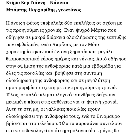
Κτήμα Κυρ Γιάννη –
Ν
άουσα
Μπάμπης Παρχαρίδης, γεωπόνος
Η άνοιξη φέτος επιφύλαξε δύο εκπλήξεις σε σχέση με
τις προηγούμενες χρονιές. Έναν ψυχρό Μάρτιο που
οδήγησε σε μακρά διάρκεια ολοκλήρωσης της έκπτυξης
των οφθαλμών, ενώ οΑπρίλιος με τον Μάιο
χαρακτηρίστηκαν από έντονη ξηρασία και μεγάλο
θερμοκρασιακό εύρος ημέρας και νύχτας. Αυτό οδήγησε
στην οψίμιση της ανθοφορίας κατά μία εβδομάδα για
όλες τις ποικιλίες και βοήθησε στη σύντομη
ολοκλήρωση της ανθοφορίας και σε μεγαλύτερη
ομοιομορφία σε σχέση με την προηγούμενη χρονιά.
Τέλος, οι καλές κλιματολογικές συνθήκες δείχνουν
μειωμένη πίεση στις ασθένειες για τη φετινή χρονιά.
Αυτή τη στιγμή, οι γαλλικές ποικιλίες έχουν
ολοκληρώσει την ανθοφορία τους, ενώ το Ξινόμαυρο
βρίσκεται στο τελείωμα. Όλα τα παραπάνω συντελούν
στο να πιθανολογείται ότι ημερολογιακά ο τρύγος θα