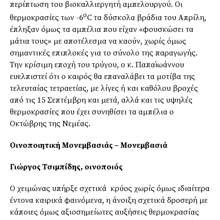
περίπτωση του βιοκαλλιεργητή αμπελουργού. Οι
ο
θερμοκρασίες των -6
C τα δύσκολα βράδια του Απρίλη,
έπληξαν όμως τα αμπέλια που είχαν «φουσκώσει τα
μάτια τους» με αποτέλεσμα να καούν, χωρίς όμως
σημαντικές επιπλοκές για το σύνολο της παραγωγής.
Την κρίσιμη εποχή του τρύγου, ο κ. Παπαϊωάννου
ευελπιστεί ότι ο καιρός θα επαναλάβει τα μοτίβα της
τελευταίας τετραετίας, με λίγες ή και καθόλου βροχές
από τις 15 Σεπτέμβρη και μετά, αλλά και τις υψηλές
θερμοκρασίες που έχει συνηθίσει τα αμπέλια ο
Οκτώβρης της Νεμέας.
Οινοποιητική Μονεμβασιάς –
Μονεμβασιά
Γιώργος Τσιμπίδης, οινοποιός
Ο χειμώνας υπήρξε σχετικά κρύος χωρίς όμως ιδιαίτερα
έντονα καιρικά φαινόμενα, η άνοιξη σχετικά δροσερή με
κάποιες όμως αξιοσημείωτες αυξήσεις θερμοκρασίας