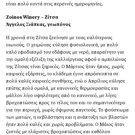
είναι πολύ κοντά στις περσινές ημερομηνίες.
Zoinos Winery – Ζίτσα
Άγγελος
Σ
ιάπκας, γεωπόνος
Η χρονιά στη Ζίτσα ξεκίνησε με τους καλύτερους
οιωνούς. Ο χειμώνας κύλησε φυσιολογικά, με πολύ
καλό εφοδιασμό του εδάφους με νερό, απαραίτητο για
την ομαλή εξέλιξη της καλλιέργειας αφού ο αμπελώνας
της Ζίτσας είναι ξηρικός. Ο Μάρτιος ήταν ήπιος, χωρίς
καιρικές εξάρσεις, το κλάδεμα έγινε απρόσκοπτα σε
πολύ καλές καιρικές συνθήκες, ενώ ο Απρίλιος κύλησε
επίσης πολύ ομαλά, με κανονικές θερμοκρασίες και
μάλλον λίγο υψηλότερες από το κανονικό, με λίγες
βροχοπτώσεις προς το τέλος του και το σημαντικότερο
για την περιοχή, χωρίς όψιμους παγετούς. Το φούσκωμα
των ματιών, η εκβλάστηση και η ανάπτυξη των βλαστών
ήταν πολύ καλές και χωρίς προβλήματα. Ο Μάιος ήταν
ζεστός με ελάχιστες βροχοπτώσεις και καθόλου