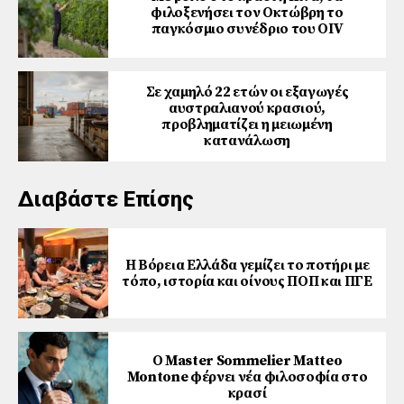
φιλοξενήσει τον Οκτώβρη το
παγκόσμιο συνέδριο του ΟΙV
Σε χαμηλό 22 ετών οι εξαγωγές
αυστραλιανού κρασιού,
προβληματίζει η μειωμένη
κατανάλωση
Διαβάστε Επίσης
Η Βόρεια Ελλάδα γεμίζει το ποτήρι με
τόπο, ιστορία και οίνους ΠΟΠ και ΠΓΕ
Ο Master Sommelier Matteo
Montone φέρνει νέα φιλοσοφία στο
κρασί