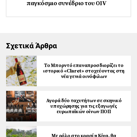
παγκόσμιο συνέδριο του ΟΙV
Σχετικά Άρθρα
Το Μπορντό επαναπροσδιορίζει το
ιστορικό «Claret» στοχεύοντας στη
νέα γενιά οινόφιλων
Αγορά δύο ταχυτήτων σε σκηνικό
υποχώρησης για τις εξαγωγές
ευρωπαϊκών οίνων ΠΟΠ
Με ρόλο στο κρασί η Κίνα, θα