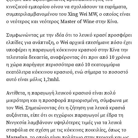
κινεζικού εμπορίου οίνου να σχολιάσουν τα ευρήματα,
συμπεριλαμβανομένου του Xing Wei MW, ο οποίος είναι
ο νεότερος και νεότερος Master of Wine στην Κίνα.
Συμφωνώντας με την ιδέα ότι το λευκό κρασί προσφέρει
ελπίδες για ανάπτυξη, ο Wei αρχικά επεσήμανε πόσο έχει
υποφέρει η παραγωγή κόκκινου κρασιού στην Κίνα την
τελευταία δεκαετία, αναφέροντας ότι πριν από 10 χρόνια
η χώρα παρήγαγε περισσότερα από 10 εκατομμύρια
εκατόλιτρα κόκκινου κρασιού, ενώ σήμερα το ποσοστό
αυτό είναι μόλις 1,2mhl.
Αντίθετα, η παραγωγή λευκού κρασιού είναι πολύ
μικρότερη και η προσφορά περιορισμένη, σύμφωνα με
τον Wei. Σημειώνοντας ότι η ζήτηση για λευκά κρασιά
αυξάνεται, είπε ότι οι εγχώριοι παραγωγοί με έδρα τη
Νινγκσία λαμβάνουν υψηλότερες τιμές για τα λευκά
σταφύλια σε σχέση με τις κόκκινες ποικιλίες, όπως το
Marselan, το οποίο είναι πολύτιμο στην περιοχή και ως