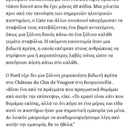
τύπου δοκού που θα έχει μήκος 60 πόδια. Μια χιλιετία
πριν από την επινόηση των σημερινών ηλεκτρικών
πιεστηρίων, ο
Cato
και άλλοι οινοποιοί
αποχύμωσαν
τα
σταφύλια τους κατεβάζοντας ένα βαρύ αντικείμενο,
όπως μια ξύλινη δοκός πάνω σε ένα ξύλινο καλάθι
γεμάτο σταφύλια. Η επόμενη καινοτομία ήταν μια
βιδωτή πρέσα, η οποία επέτρεπε στους ανθρώπους να
στρίψουν μια ή περισσότερες λαβές ούτος ώστε να
ασκήσουν πίεση πάνω στο καλάθι.
Ο Ford είχε δει μια ξύλινη χειροποίητη βιδωτή πρέσα
στο
Château du Clos de Vougeot
στη
Βουργουνδία
.
«Είναι ένα από τα πράγματα που πραγματικά θυμάμαι
από αυτήν την επίσκεψη», είπε. «Το κρασί είναι κάτι που
θυμάμαι επίσης, αλλά το ότι πήγα σε ένα μέρος και είδα
αυτό το πιεστήριο ήταν μια σημαντική εμπειρία για μένα.
Αν λοιπόν μπορούμε να αναδημιουργήσουμε λίγη από
αυτήν την εμπειρία, θα το ήθελα.”