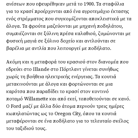
ανέσεων που εφευρέθηκαν μετά το 1900. Τα σταφύλια
για το κρασί προέρχονται από ένα αγροτεμάχιο έκτασης
ενός στρέμματος που συγκομίζονται αποκλειστικά με τα
άλογα. Τα φρούτα μαζεύονται με μηχανή ποδηλάτου,
συμπιέζονται σε ξύλινη πρέσα καλαθιού, ζυμώνονται με
φυσική μαγιά σε ξύλινο δοχείο και αντλούνται σε
βαρέλια με αντλία που λειτουργεί με ποδήλατο.
Ακόμη και η μεταφορά του κρασιού στον διανομέα που
εδρεύει στο
Illande
στο
Πόρτλαντ
γίνεται συνήθως
χωρίς τη βοήθεια ηλεκτρικής ενέργειας. Τα κουτιά
μετακινούνται με άλογα και φορτώνονται σε μια
καρότσα που παραδίδει το κρασί στον κοντινό
ποταμό
Willamette
και από εκεί, τοποθετούνται σε κανό.
Ο Ford μαζί με άλλα δύο άτομα περνούν τρεις ημέρες
κωπηλατώντας ως το
Oregon
City
, όπου τα κουτιά
μεταφέρονται σε ένα ποδήλατο για το τελευταίο σκέλος
του ταξιδιού τους.