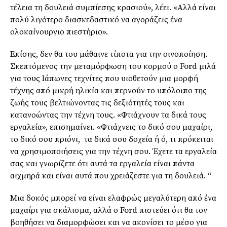
τέλεια τη δουλειά συμπίεσης κρασιού», λέει.
«Αλλά είναι
πολύ λιγότερο διασκεδαστικό να αγοράζεις ένα
ολοκαίνουργιο πιεστήριο».
Επίσης, δεν θα του μάθαινε τίποτα για την οινοποίηση.
Σκεπτόμενος την μεταμόρφωση του κορμού ο Ford μιλά
για τους Ιάπ
ω
νες τεχνίτες που υιοθετούν μια μορφή
τέχνης από μικρή ηλικία και περνούν το υπόλοιπο της
ζωής τους βελτιώνοντας τις δεξιότητές τους και
κατανοώντας την τέχνη τους. «Φτιάχνουν τα δικά τους
εργαλεία», επισημαίνει. «Φτιάχνεις το δικό σου μαχαίρι,
το δικό σου πριόνι, τα δικά σου δοχε
ία ή ό, τι πρόκειται
να χρησιμοποιήσεις για την τέχνη σου. Έχετε τα εργαλεία
σας και γνωρίζετε ότι αυτά τα εργαλεία είναι πάντα
αιχμηρά και είναι αυτά που χρειάζεστε για τη δουλειά. “
Μ
ια δοκός μπορεί να είναι ελαφρώς μεγαλύτερη από ένα
μαχαίρι για σκάλισμα, αλλά ο Ford πιστεύει ότι θα τον
βοηθήσει να διαμορφώσει και να ακονίσει το μέσο για