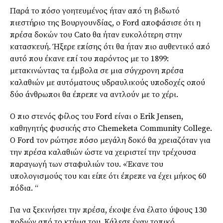
Παρά το πόσο γοητευμένος ήταν από τη βιδωτό
πιεστήριο της Βουργουνδίας, ο Ford αποφάσισε ότι η
πρέσα δοκών του
Cato
θα ήταν ευκολότερη στην
κατασκευή. Ήξερε επίσης ότι θα ήταν πιο αυθεντικό από
αυτό που έκανε επί του παρόντος
με το 1899
:
μετακινώντας τα έμβολα σε μια σύγχρονη πρέσα
καλαθιών με αυτόματους υδραυλικούς υποδοχές οπού
δύο άνθρωποι θα έπρεπε να αντλούν με το χέρι.
Ο πιο στενός φίλος του Ford είναι ο
Erik
Jensen
,
καθηγητής φυσικής στο
Chemeketa
Community
College
.
Ο Ford τον ρώτησε πόσο μεγάλη δοκό θα χρειαζόταν για
την πρέσα καλαθιών ώστε να χειριστεί την τρέχουσα
παραγωγή των σταφυλιών του. «Έκανε του
υπολογισμούς του και είπε ότι έπρεπε να έχει μήκος 60
πόδια. “
Για να ξεκινήσει την πρέσα, έκοψε ένα έλατο ύψους 130
ποδιών από το κτήμα του. Κάλεσε έναν
τοπικό