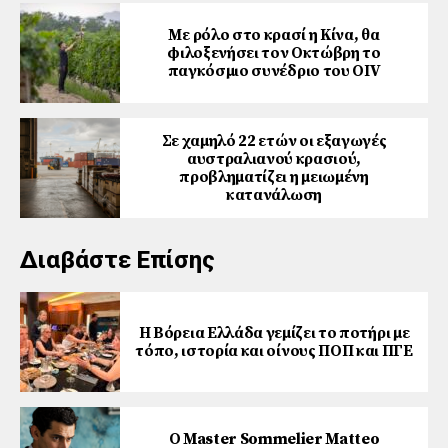
Με ρόλο στο κρασί η Κίνα, θα
φιλοξενήσει τον Οκτώβρη το
παγκόσμιο συνέδριο του ΟΙV
Σε χαμηλό 22 ετών οι εξαγωγές
αυστραλιανού κρασιού,
προβληματίζει η μειωμένη
κατανάλωση
Διαβάστε Επίσης
Η Βόρεια Ελλάδα γεμίζει το ποτήρι με
τόπο, ιστορία και οίνους ΠΟΠ και ΠΓΕ
Ο Master Sommelier Matteo