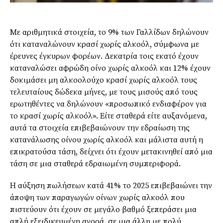
Με αριθμητικά στοιχεία, το 9% των Γαλλίδων δηλώνουν
ότι καταναλώνουν κρασί χωρίς αλκοόλ, σύμφωνα με
έρευνες έγκυρων φορέων. Δεκατρία τοις εκατό έχουν
καταναλώσει αφρώδη οίνο χωρίς αλκοόλ και 12% έχουν
δοκιμάσει μη αλκοολούχο κρασί χωρίς αλκοόλ τους
τελευταίους δώδεκα μήνες, με τους μισούς από τους
ερωτηθέντες να δηλώνουν «προσωπικό ενδιαφέρον για
το κρασί χωρίς αλκοόλ». Είτε σταθερά είτε αυξανόμενα,
αυτά τα στοιχεία επιβεβαιώνουν την εδραίωση της
κατανάλωσης οίνου χωρίς αλκοόλ και μάλιστα αυτή η
επικρατούσα τάση, δείχνει ότι έχουν μετακινηθεί από μια
τάση σε μια σταθερά εδραιωμένη συμπεριφορά.
Η αύξηση πωλήσεων κατά 41% το 2025 επιβεβαιώνει την
άποψη των παραγωγών οίνων χωρίς αλκοόλ που
πιστεύουν ότι έχουν σε μεγάλο βαθμό ξεπεράσει μια
απλή εξειδικευμένη αγορά, σε μια άλλη με πολύ