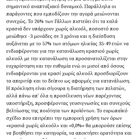
σημαντικό αναπτυξιακό δυναμικό. Παράλληλα οι
παράγοντες που εμποδίζουν την αγορά μειώνονται
συνεχώς. Το 26% των Γάλλων πιστεύει ότι τα καλά
κρασιά δεν υπάρχουν χωρίς αλκοόλ, ποσοστό που
μειώθηκε -3 μονάδες σε 3 χρόνια και η διείσδυση
αυξάνεται με το 57% των ατόμων ηλικίας 35-49 ετών να
ενδιαφέρονται για την κατανάλωση κρασιού χωρίς
αλκοόλ με την κατανάλωση να προσανατολίζεται στην
ευχαρίστηση και την ευθυμία ενώ οι μισοί από όσους
ενδιαφέρονται για κρασί χωρίς αλκοόλ προσδιορίζουν
τα απεριτίφ και το δείπνο ως αφορμές για κατανάλωση.
Η πρόκληση είναι σίγουρα η διατήρηση των πελατών,
αλλά πάνω απ’ όλα η προσέλκυση νέων παρέχοντας
υποστήριξη, προσφέροντας γευσιγνωσίες και συνεχούς
βελτίωσης της ποιότητα των προϊόντων. Το ευρωπαϊκό
σχέδιο που επιτρέπει την εμπορική χρήση των όρων
«κρασιά χωρίς αλκοόλ» και «0,0%» θα μπορούσε επίσης
να βοηθήσει την κατηγορία, να αποκτήσει ορατότητα και