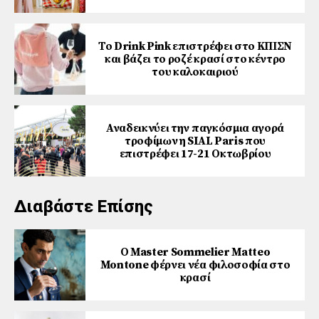
Το Drink Pink επιστρέφει στο ΚΠΙΣΝ
και βάζει το ροζέ κρασί στο κέντρο
του καλοκαιριού
Αναδεικνύει την παγκόσμια αγορά
τροφίμων η SIAL Paris που
επιστρέφει 17-21 Οκτωβρίου
Διαβάστε Επίσης
Ο Master Sommelier Matteo
Montone φέρνει νέα φιλοσοφία στο
κρασί