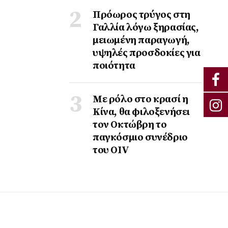
Πρόωρος τρύγος στη
Γαλλία λόγω ξηρασίας,
μειωμένη παραγωγή,
υψηλές προσδοκίες για
ποιότητα
Με ρόλο στο κρασί η
Κίνα, θα φιλοξενήσει
τον Οκτώβρη το
παγκόσμιο συνέδριο
του ΟΙV