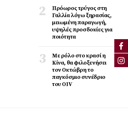
Πρόωρος τρύγος στη
Γαλλία λόγω ξηρασίας,
μειωμένη παραγωγή,
υψηλές προσδοκίες για
ποιότητα
Με ρόλο στο κρασί η
Κίνα, θα φιλοξενήσει
τον Οκτώβρη το
παγκόσμιο συνέδριο
του ΟΙV