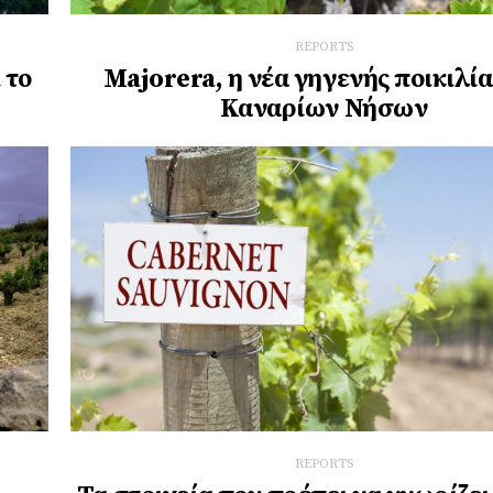
REPORTS
 το
Majorera, η νέα γηγενής ποικιλί
Καναρίων Νήσων
REPORTS