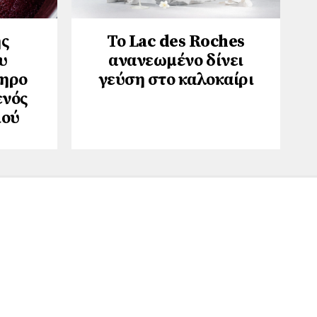
ης
Το Lac des Roches
υ
ανανεωμένο δίνει
ληρο
γεύση στο καλοκαίρι
ενός
ιού