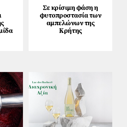
Σε κρίσιμη φάση η
ι
φυτοπροστασία των
ης
αμπελώνων της
μίδα
Κρήτης