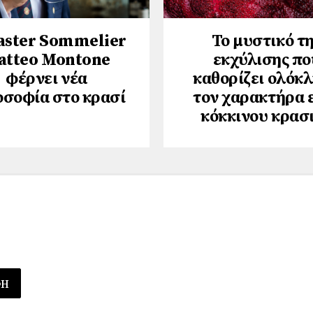
aster Sommelier
Το μυστικό τ
atteo Montone
εκχύλισης πο
φέρνει νέα
καθορίζει ολόκ
οσοφία στο κρασί
τον χαρακτήρα 
κόκκινου κρασ