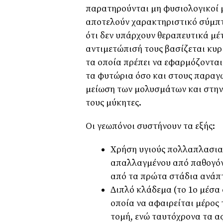
παρατηρούνται µη φυσιολογικοί µ
αποτελούν χαρακτηριστικό σύµπτ
ότι δεν υπάρχουν θεραπευτικά µέτρ
αντιµετώπισή τους βασίζεται κυρ
τα οποία πρέπει να εφαρµόζονται
τα φυτώρια όσο και στους παραγ
µείωση των µολυσµάτων και στην
τους µύκητες.
Οι γεωπόνοι συστήνουν τα εξής:
Χρήση υγιούς πολλαπλασιασ
απαλλαγµένου από παθογόν
από τα πρώτα στάδια ανάπ
∆ιπλό κλάδεµα (το 1ο µέσα 
οποία να αφαιρείται µέρος 
τοµή, ενώ ταυτόχρονα τα α