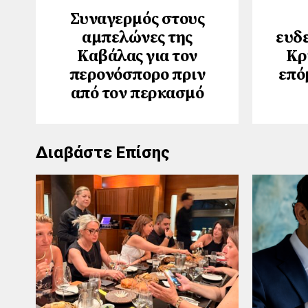
Συναγερμός στους
αμπελώνες της
ευδε
Καβάλας για τον
Κρ
περονόσπορο πριν
επό
από τον περκασμό
Διαβάστε Επίσης