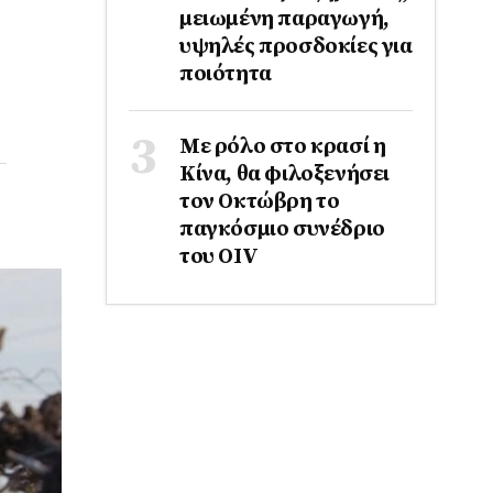
μειωμένη παραγωγή,
υψηλές προσδοκίες για
ποιότητα
Με ρόλο στο κρασί η
Κίνα, θα φιλοξενήσει
τον Οκτώβρη το
παγκόσμιο συνέδριο
του ΟΙV