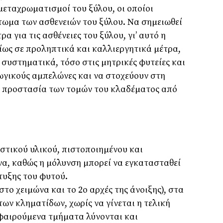
εταχρωµατισµοί του ξύλου, οι οποίοι
ωµα των ασθενειών του ξύλου. Να σηµειωθεί
α για τις ασθένειες του ξύλου, γι’ αυτό η
ίως σε προληπτικά και καλλιεργητικά µέτρα,
 συστηµατικά, τόσο στις µητρικές φυτείες και
ωγικούς αµπελώνες και να στοχεύουν στη
 προστασία των τοµών του κλαδέµατος από
τικού υλικού, πιστοποιηµένου και
α, καθώς η µόλυνση µπορεί να εγκατασταθεί
τυξης του φυτού.
στο χειµώνα και το 2ο αρχές της άνοιξης), στα
των κληµατίδων, χωρίς να γίνεται η τελική
φαιρούµενα τµήµατα λύνονται και