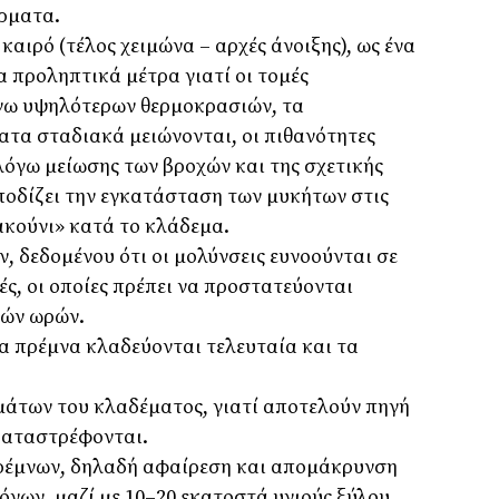
ρµατα.
καιρό (τέλος χειµώνα – αρχές άνοιξης), ως ένα
 προληπτικά µέτρα γιατί οι τοµές
γω υψηλότερων θερµοκρασιών, τα
τα σταδιακά µειώνονται, οι πιθανότητες
λόγω µείωσης των βροχών και της σχετικής
ποδίζει την εγκατάσταση των µυκήτων στις
ακούνι» κατά το κλάδεµα.
 δεδοµένου ότι οι µολύνσεις ευνοούνται σε
ς, οι οποίες πρέπει να προστατεύονται
κών ωρών.
 πρέµνα κλαδεύονται τελευταία και τα
άτων του κλαδέµατος, γιατί αποτελούν πηγή
καταστρέφονται.
ρέµνων, δηλαδή αφαίρεση και αποµάκρυνση
νων, µαζί µε 10–20 εκατοστά υγιούς ξύλου.