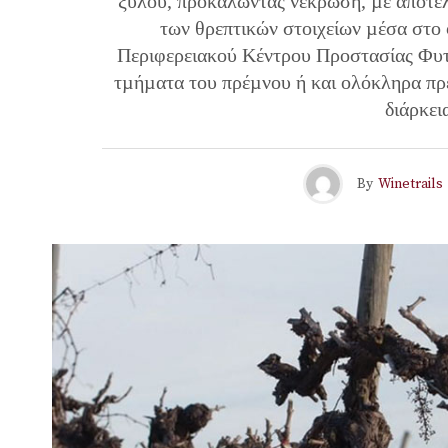
ξύλου, προκαλώντας νέκρωση, µε αποτέλ
των θρεπτικών στοιχείων µέσα στο
Περιφερειακού Κέντρου Προστασίας Φυτ
τµήµατα του πρέµνου ή και ολόκληρα πρ
διάρκει
By
Winetrails