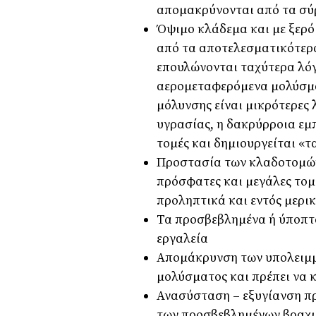
αποµακρύνονται από τα σύ
Όψιµο κλάδεµα και µε ξερό 
από τα αποτελεσµατικότερα
επουλώνονται ταχύτερα λό
αεροµεταφερόµενα µολύσµα
µόλυνσης είναι µικρότερες 
υγρασίας, η δακρύρροια εµ
τοµές και δηµιουργείται «τ
Προστασία των κλαδοτοµών,
πρόσφατες και µεγάλες τοµέ
προληπτικά και εντός µερι
Τα προσβεβληµένα ή ύποπτα
εργαλεία
Αποµάκρυνση των υπολειµµ
µολύσµατος και πρέπει να 
Ανασύσταση – εξυγίανση π
των προσβεβληµένων βραχιό