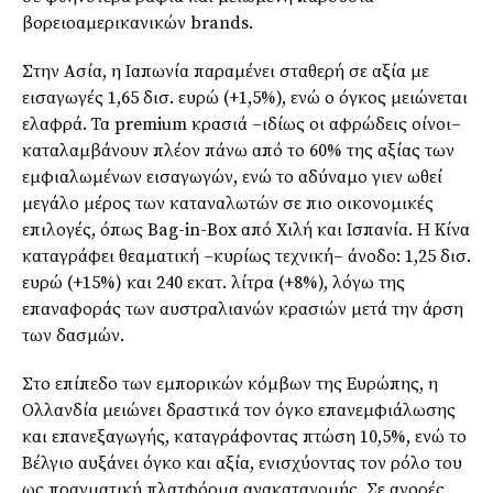
βορειοαμερικανικών brands.
Στην Ασία, η Ιαπωνία παραμένει σταθερή σε αξία με
εισαγωγές 1,65 δισ. ευρώ (+1,5%), ενώ ο όγκος μειώνεται
ελαφρά. Τα premium κρασιά –ιδίως οι αφρώδεις οίνοι–
καταλαμβάνουν πλέον πάνω από το 60% της αξίας των
εμφιαλωμένων εισαγωγών, ενώ το αδύναμο γιεν ωθεί
μεγάλο μέρος των καταναλωτών σε πιο οικονομικές
επιλογές, όπως Bag-in-Box από Χιλή και Ισπανία. Η Κίνα
καταγράφει θεαματική –κυρίως τεχνική– άνοδο: 1,25 δισ.
ευρώ (+15%) και 240 εκατ. λίτρα (+8%), λόγω της
επαναφοράς των αυστραλιανών κρασιών μετά την άρση
των δασμών.
Στο επίπεδο των εμπορικών κόμβων της Ευρώπης, η
Ολλανδία μειώνει δραστικά τον όγκο επανεμφιάλωσης
και επανεξαγωγής, καταγράφοντας πτώση 10,5%, ενώ το
Βέλγιο αυξάνει όγκο και αξία, ενισχύοντας τον ρόλο του
ως πραγματική πλατφόρμα ανακατανομής. Σε αγορές