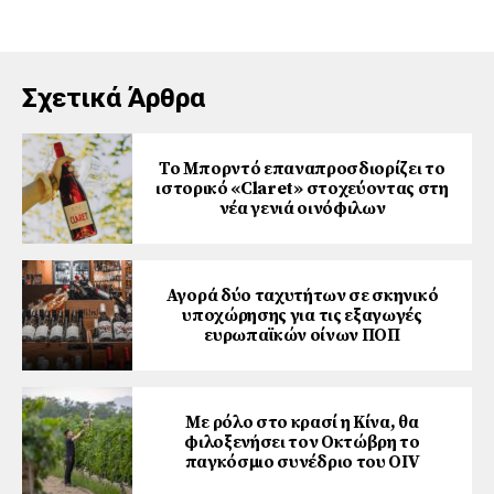
Σχετικά Άρθρα
Το Μπορντό επαναπροσδιορίζει το
ιστορικό «Claret» στοχεύοντας στη
νέα γενιά οινόφιλων
Αγορά δύο ταχυτήτων σε σκηνικό
υποχώρησης για τις εξαγωγές
ευρωπαϊκών οίνων ΠΟΠ
Με ρόλο στο κρασί η Κίνα, θα
φιλοξενήσει τον Οκτώβρη το
παγκόσμιο συνέδριο του ΟΙV