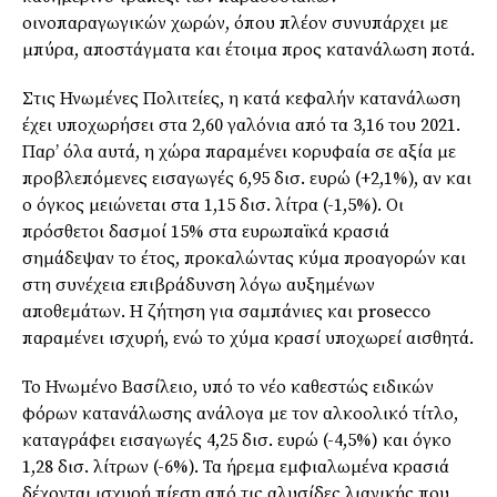
οινοπαραγωγικών χωρών, όπου πλέον συνυπάρχει με
μπύρα, αποστάγματα και έτοιμα προς κατανάλωση ποτά.
Στις Ηνωμένες Πολιτείες, η κατά κεφαλήν κατανάλωση
έχει υποχωρήσει στα 2,60 γαλόνια από τα 3,16 του 2021.
Παρ’ όλα αυτά, η χώρα παραμένει κορυφαία σε αξία με
προβλεπόμενες εισαγωγές 6,95 δισ. ευρώ (+2,1%), αν και
ο όγκος μειώνεται στα 1,15 δισ. λίτρα (-1,5%). Οι
πρόσθετοι δασμοί 15% στα ευρωπαϊκά κρασιά
σημάδεψαν το έτος, προκαλώντας κύμα προαγορών και
στη συνέχεια επιβράδυνση λόγω αυξημένων
αποθεμάτων. Η ζήτηση για σαμπάνιες και prosecco
παραμένει ισχυρή, ενώ το χύμα κρασί υποχωρεί αισθητά.
Το Ηνωμένο Βασίλειο, υπό το νέο καθεστώς ειδικών
φόρων κατανάλωσης ανάλογα με τον αλκοολικό τίτλο,
καταγράφει εισαγωγές 4,25 δισ. ευρώ (-4,5%) και όγκο
1,28 δισ. λίτρων (-6%). Τα ήρεμα εμφιαλωμένα κρασιά
δέχονται ισχυρή πίεση από τις αλυσίδες λιανικής που