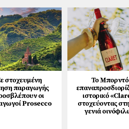
ε στοχευμένη
Το Μπορντό
ξηση παραγωγής
επαναπροσδιορίζ
ροσβλέπουν οι
ιστορικό «Clar
αγωγοί Prosecco
στοχεύοντας στη
γενιά οινόφιλ