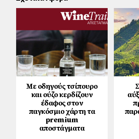
Με οδηγούς τσίπουρο
Σ
και ούζο κερδίζουν
αύ
έδαφος στoν
π
παγκόσμιο χάρτη τα
παρ
premium
αποστάγματα