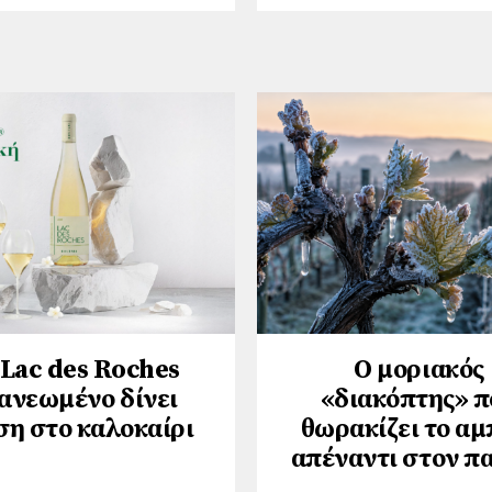
 Lac des Roches
Ο μοριακός
ανεωμένο δίνει
«διακόπτης» π
ση στο καλοκαίρι
θωρακίζει το αμ
απέναντι στον π