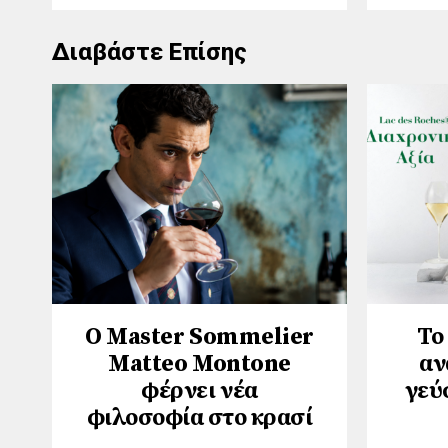
Διαβάστε Επίσης
Ο Master Sommelier
Το
Matteo Montone
αν
φέρνει νέα
γεύ
φιλοσοφία στο κρασί