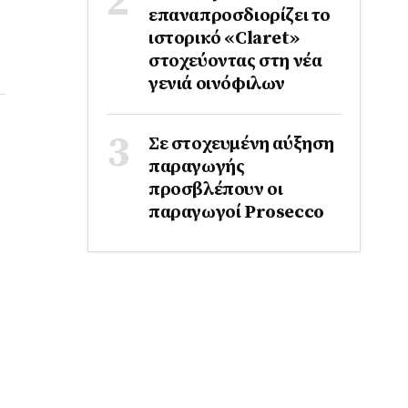
επαναπροσδιορίζει το
ιστορικό «Claret»
στοχεύοντας στη νέα
γενιά οινόφιλων
Σε στοχευμένη αύξηση
παραγωγής
προσβλέπουν οι
παραγωγοί Prosecco