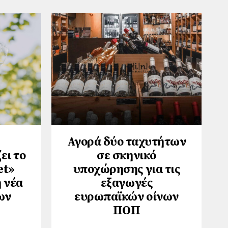
Αγορά δύο ταχυτήτων
ει το
σε σκηνικό
et»
υποχώρησης για τις
 νέα
εξαγωγές
ων
ευρωπαϊκών οίνων
ΠΟΠ