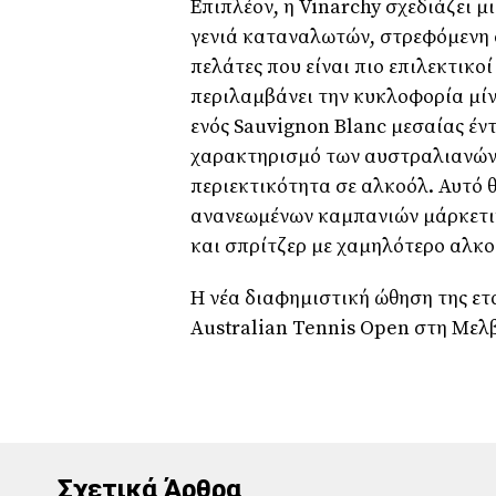
Επιπλέον, η Vinarchy σχεδιάζει μ
γενιά καταναλωτών, στρεφόμενη 
πελάτες που είναι πιο επιλεκτικο
περιλαμβάνει την κυκλοφορία μίν
ενός Sauvignon Blanc μεσαίας έ
χαρακτηρισμό των αυστραλιανών
περιεκτικότητα σε αλκοόλ. Αυτό 
ανανεωμένων καμπανιών μάρκετιν
και σπρίτζερ με χαμηλότερο αλκο
Η νέα διαφημιστική ώθηση της ετα
Australian Tennis Open στη Μελβ
Σχετικά Άρθρα