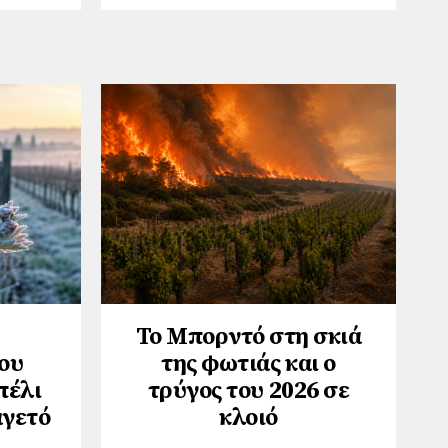
Το Μπορντό στη σκιά
ου
της φωτιάς και ο
πέλι
τρύγος του 2026 σε
αγετό
κλοιό