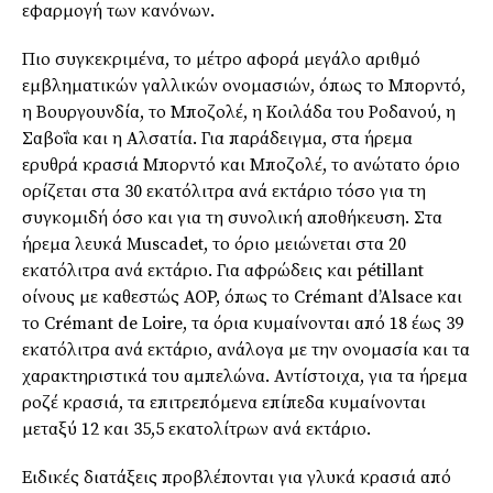
εφαρμογή των κανόνων.
Πιο συγκεκριμένα, το μέτρο αφορά μεγάλο αριθμό
εμβληματικών γαλλικών ονομασιών, όπως το Μπορντό,
η Βουργουνδία, το Μποζολέ, η Κοιλάδα του Ροδανού, η
Σαβοΐα και η Αλσατία. Για παράδειγμα, στα ήρεμα
ερυθρά κρασιά Μπορντό και Μποζολέ, το ανώτατο όριο
ορίζεται στα 30 εκατόλιτρα ανά εκτάριο τόσο για τη
συγκομιδή όσο και για τη συνολική αποθήκευση. Στα
ήρεμα λευκά Muscadet, το όριο μειώνεται στα 20
εκατόλιτρα ανά εκτάριο. Για αφρώδεις και pétillant
οίνους με καθεστώς AOP, όπως το Crémant d’Alsace και
το Crémant de Loire, τα όρια κυμαίνονται από 18 έως 39
εκατόλιτρα ανά εκτάριο, ανάλογα με την ονομασία και τα
χαρακτηριστικά του αμπελώνα. Αντίστοιχα, για τα ήρεμα
ροζέ κρασιά, τα επιτρεπόμενα επίπεδα κυμαίνονται
μεταξύ 12 και 35,5 εκατολίτρων ανά εκτάριο.
Ειδικές διατάξεις προβλέπονται για γλυκά κρασιά από