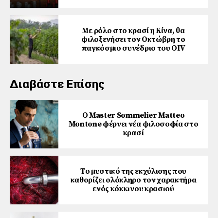
Με ρόλο στο κρασί η Κίνα, θα
φιλοξενήσει τον Οκτώβρη το
παγκόσμιο συνέδριο του ΟΙV
Διαβάστε Επίσης
Ο Master Sommelier Matteo
Montone φέρνει νέα φιλοσοφία στο
κρασί
Το μυστικό της εκχύλισης που
καθορίζει ολόκληρο τον χαρακτήρα
ενός κόκκινου κρασιού