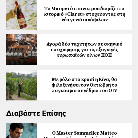
Το Μπορντό επαναπροσδιορίζει το
ιστορικό «Claret» στοχεύοντας στη
νέα γενιά οινόφιλων
Αγορά δύο ταχυτήτων σε σκηνικό
υποχώρησης για τις εξαγωγές
ευρωπαϊκών οίνων ΠΟΠ
Με ρόλο στο κρασί η Κίνα, θα
φιλοξενήσει τον Οκτώβρη το
παγκόσμιο συνέδριο του ΟΙV
Διαβάστε Επίσης
Ο Master Sommelier Matteo