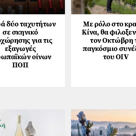
ά δύο ταχυτήτων
Με ρόλο στο κρα
σε σκηνικό
Κίνα, θα φιλοξε
χώρησης για τις
τον Οκτώβρη 
εξαγωγές
παγκόσμιο συνέ
ρωπαϊκών οίνων
του ΟΙV
ΠΟΠ