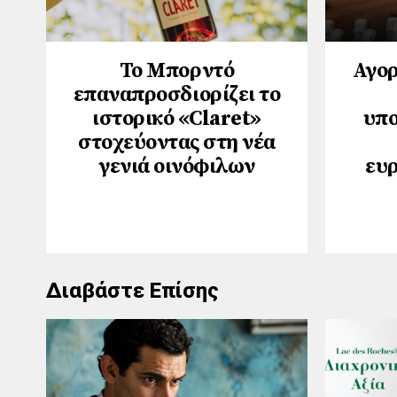
Το Μπορντό
Αγορ
επαναπροσδιορίζει το
ιστορικό «Claret»
υπο
στοχεύοντας στη νέα
γενιά οινόφιλων
ευ
Διαβάστε Επίσης