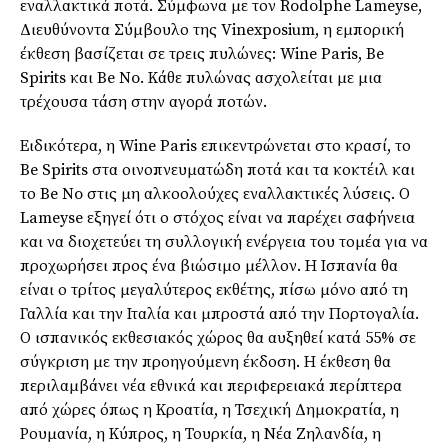
εναλλακτικά ποτά. Σύμφωνα με τον Rodolphe Lameyse,
Διευθύνοντα Σύμβουλο της Vinexposium, η εμπορική
έκθεση βασίζεται σε τρεις πυλώνες: Wine Paris, Be
Spirits και Be No. Κάθε πυλώνας ασχολείται με μια
τρέχουσα τάση στην αγορά ποτών.
Ειδικότερα, η Wine Paris επικεντρώνεται στο κρασί, το
Be Spirits στα οινοπνευματώδη ποτά και τα κοκτέιλ και
το Be No στις μη αλκοολούχες εναλλακτικές λύσεις. Ο
Lameyse εξηγεί ότι ο στόχος είναι να παρέχει σαφήνεια
και να διοχετεύει τη συλλογική ενέργεια του τομέα για να
προχωρήσει προς ένα βιώσιμο μέλλον. Η Ισπανία θα
είναι ο τρίτος μεγαλύτερος εκθέτης, πίσω μόνο από τη
Γαλλία και την Ιταλία και μπροστά από την Πορτογαλία.
Ο ισπανικός εκθεσιακός χώρος θα αυξηθεί κατά 55% σε
σύγκριση με την προηγούμενη έκδοση. Η έκθεση θα
περιλαμβάνει νέα εθνικά και περιφερειακά περίπτερα
από χώρες όπως η Κροατία, η Τσεχική Δημοκρατία, η
Ρουμανία, η Κύπρος, η Τουρκία, η Νέα Ζηλανδία, η