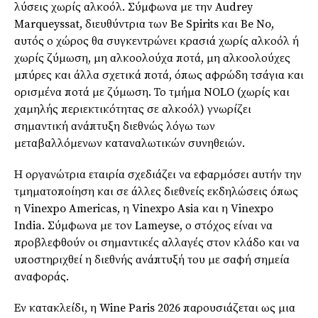
λύσεις χωρίς αλκοόλ. Σύμφωνα με την Audrey
Marqueyssat, διευθύντρια των Be Spirits και Be No,
αυτός ο χώρος θα συγκεντρώνει κρασιά χωρίς αλκοόλ ή
χωρίς ζύμωση, μη αλκοολούχα ποτά, μη αλκοολούχες
μπύρες και άλλα σχετικά ποτά, όπως αφρώδη τσάγια και
ορισμένα ποτά με ζύμωση. Το τμήμα NOLO (χωρίς και
χαμηλής περιεκτικότητας σε αλκοόλ) γνωρίζει
σημαντική ανάπτυξη διεθνώς λόγω των
μεταβαλλόμενων καταναλωτικών συνηθειών.
Η οργανώτρια εταιρία σχεδιάζει να εφαρμόσει αυτήν την
τμηματοποίηση και σε άλλες διεθνείς εκδηλώσεις όπως
η Vinexpo Americas, η Vinexpo Asia και η Vinexpo
India. Σύμφωνα με τον Lameyse, ο στόχος είναι να
προβλεφθούν οι σημαντικές αλλαγές στον κλάδο και να
υποστηριχθεί η διεθνής ανάπτυξή του με σαφή σημεία
αναφοράς.
Εν κατακλείδι, η Wine Paris 2026 παρουσιάζεται ως μια