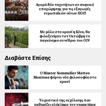
Αγορά δύο ταχυτήτων σε σκηνικό
υποχώρησης για τις εξαγωγές
ευρωπαϊκών οίνων ΠΟΠ
Με ρόλο στο κρασί η Κίνα, θα
φιλοξενήσει τον Οκτώβρη το
παγκόσμιο συνέδριο του ΟΙV
Διαβάστε Επίσης
Ο Master Sommelier Matteo
Montone φέρνει νέα φιλοσοφία στο
κρασί
Το μυστικό της εκχύλισης που
καθορίζει ολόκληρο τον χαρακτήρα