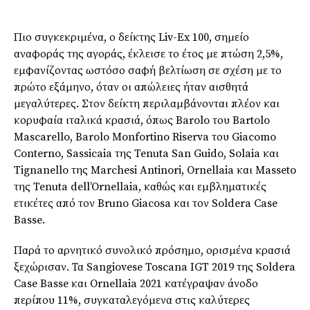
Πιο συγκεκριμένα, ο δείκτης Liv-Ex 100, σημείο
αναφοράς της αγοράς, έκλεισε το έτος με πτώση 2,5%,
εμφανίζοντας ωστόσο σαφή βελτίωση σε σχέση με το
πρώτο εξάμηνο, όταν οι απώλειες ήταν αισθητά
μεγαλύτερες. Στον δείκτη περιλαμβάνονται πλέον και
κορυφαία ιταλικά κρασιά, όπως Barolo του
Bartolo
Mascarello
, Barolo Monfortino Riserva του
Giacomo
Conterno
, Sassicaia της
Tenuta San Guido
, Solaia και
Tignanello της
Marchesi Antinori
, Ornellaia και Masseto
της
Tenuta dell’Ornellaia
, καθώς και εμβληματικές
ετικέτες από τον
Bruno Giacosa
και τον
Soldera Case
Basse
.
Παρά το αρνητικό συνολικό πρόσημο, ορισμένα κρασιά
ξεχώρισαν. Τα Sangiovese Toscana IGT 2019 της Soldera
Case Basse και Ornellaia 2021 κατέγραψαν άνοδο
περίπου 11%, συγκαταλεγόμενα στις καλύτερες