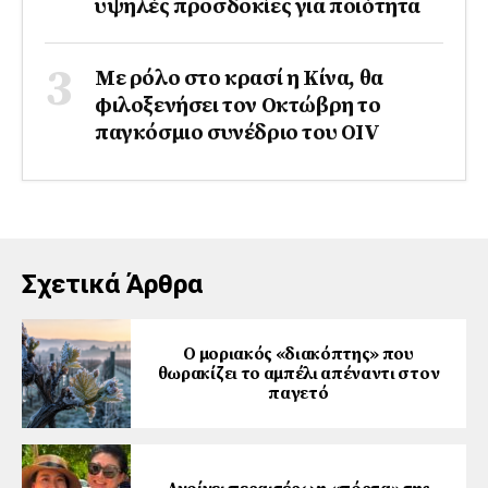
υψηλές προσδοκίες για ποιότητα
Με ρόλο στο κρασί η Κίνα, θα
φιλοξενήσει τον Οκτώβρη το
παγκόσμιο συνέδριο του ΟΙV
Σχετικά Άρθρα
Ο μοριακός «διακόπτης» που
θωρακίζει το αμπέλι απέναντι στον
παγετό