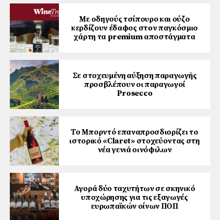
Με οδηγούς τσίπουρο και ούζο
κερδίζουν έδαφος στoν παγκόσμιο
χάρτη τα premium αποστάγματα
Σε στοχευμένη αύξηση παραγωγής
προσβλέπουν οι παραγωγοί
Prosecco
Το Μπορντό επαναπροσδιορίζει το
ιστορικό «Claret» στοχεύοντας στη
νέα γενιά οινόφιλων
Αγορά δύο ταχυτήτων σε σκηνικό
υποχώρησης για τις εξαγωγές
ευρωπαϊκών οίνων ΠΟΠ