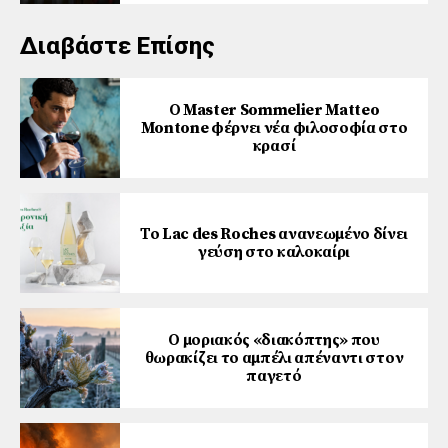
Διαβάστε Επίσης
Ο Master Sommelier Matteo
Montone φέρνει νέα φιλοσοφία στο
κρασί
Το Lac des Roches ανανεωμένο δίνει
γεύση στο καλοκαίρι
Ο μοριακός «διακόπτης» που
θωρακίζει το αμπέλι απέναντι στον
παγετό