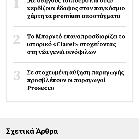
Με οδηγούς τσίπουρο και ούζο
κερδίζουν έδαφος στoν παγκόσμιο
χάρτη τα premium αποστάγματα
Το Μπορντό επαναπροσδιορίζει το
ιστορικό «Claret» στοχεύοντας
στη νέα γενιά οινόφιλων
Σε στοχευμένη αύξηση παραγωγής
προσβλέπουν οι παραγωγοί
Prosecco
Σχετικά Άρθρα