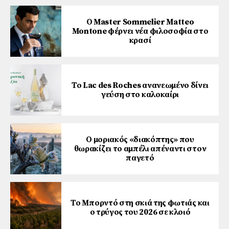
Ο Master Sommelier Matteo
Montone φέρνει νέα φιλοσοφία στο
κρασί
Το Lac des Roches ανανεωμένο δίνει
γεύση στο καλοκαίρι
Ο μοριακός «διακόπτης» που
θωρακίζει το αμπέλι απέναντι στον
παγετό
Το Μπορντό στη σκιά της φωτιάς και
ο τρύγος του 2026 σε κλοιό