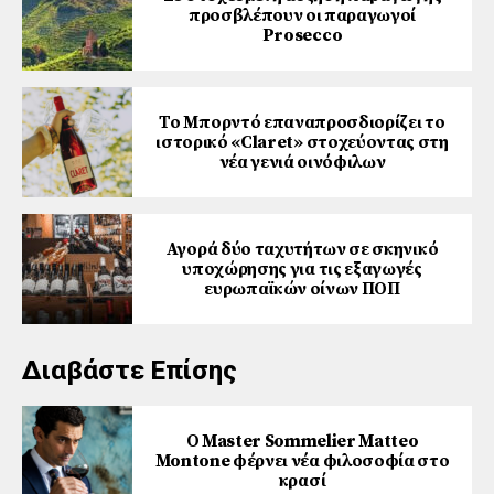
προσβλέπουν οι παραγωγοί
Prosecco
Το Μπορντό επαναπροσδιορίζει το
ιστορικό «Claret» στοχεύοντας στη
νέα γενιά οινόφιλων
Αγορά δύο ταχυτήτων σε σκηνικό
υποχώρησης για τις εξαγωγές
ευρωπαϊκών οίνων ΠΟΠ
Διαβάστε Επίσης
Ο Master Sommelier Matteo
Montone φέρνει νέα φιλοσοφία στο
κρασί