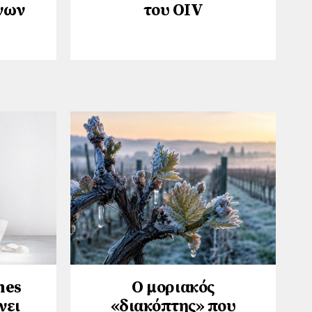
νων
του ΟΙV
hes
Ο μοριακός
νει
«διακόπτης» που