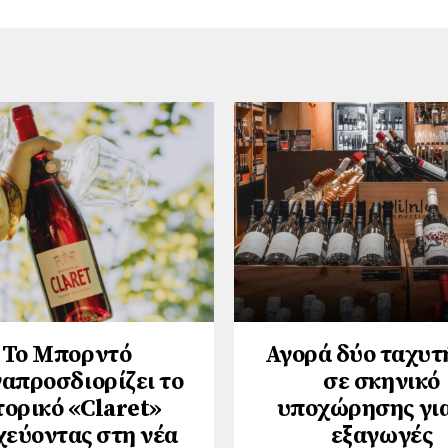
Το Μπορντό
Αγορά δύο ταχυ
απροσδιορίζει το
σε σκηνικό
τορικό «Claret»
υποχώρησης για
χεύοντας στη νέα
εξαγωγές