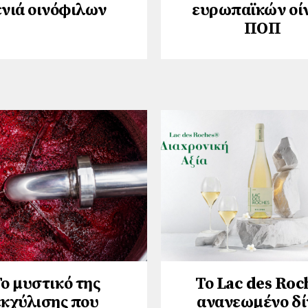
ενιά οινόφιλων
ευρωπαϊκών οί
ΠΟΠ
ο μυστικό της
Το Lac des Roc
εκχύλισης που
ανανεωμένο δί