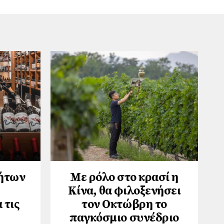
τήτων
Με ρόλο στο κρασί η
Κίνα, θα φιλοξενήσει
 τις
τον Οκτώβρη το
παγκόσμιο συνέδριο