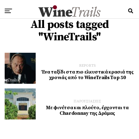
All posts tagged
"WineTrails"
REPORTS
Ένα ταξίδι στα πιο ελκυστικά κρασιά της
χρονιάς από το WineTrails Top 50
ΠΑΡΟΥΣΙΑΣΕΙΣ
Με φινέτσα και πλούτο, έρχονται τα
Chardonnay της Δράμας