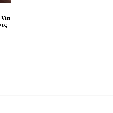
 Vin
νες