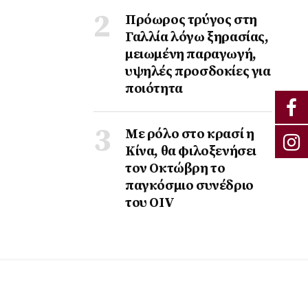
Πρόωρος τρύγος στη
Γαλλία λόγω ξηρασίας,
μειωμένη παραγωγή,
υψηλές προσδοκίες για
ποιότητα
Με ρόλο στο κρασί η
Κίνα, θα φιλοξενήσει
τον Οκτώβρη το
παγκόσμιο συνέδριο
του ΟΙV