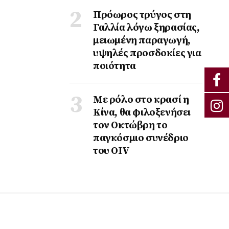
Πρόωρος τρύγος στη
Γαλλία λόγω ξηρασίας,
μειωμένη παραγωγή,
υψηλές προσδοκίες για
ποιότητα
Με ρόλο στο κρασί η
Κίνα, θα φιλοξενήσει
τον Οκτώβρη το
παγκόσμιο συνέδριο
του ΟΙV