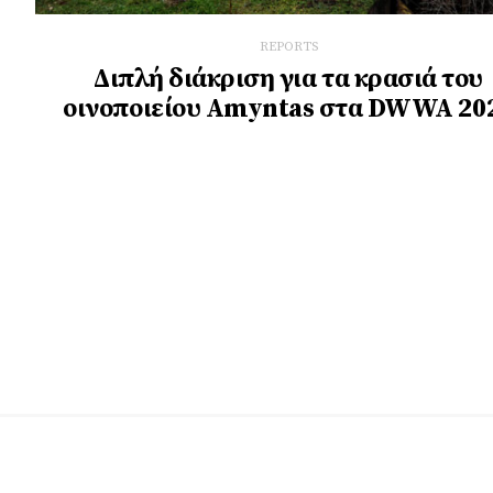
REPORTS
Διπλή διάκριση για τα κρασιά του
οινοποιείου Amyntas στα DWWA 20