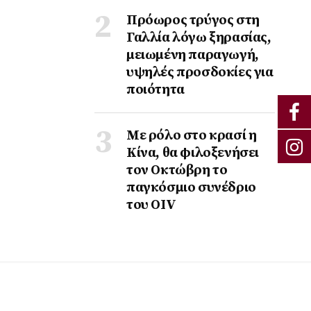
Πρόωρος τρύγος στη
Γαλλία λόγω ξηρασίας,
μειωμένη παραγωγή,
υψηλές προσδοκίες για
ποιότητα
Με ρόλο στο κρασί η
Κίνα, θα φιλοξενήσει
τον Οκτώβρη το
παγκόσμιο συνέδριο
του ΟΙV