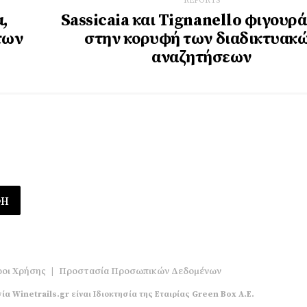
REPORTS
α,
Sassicaia και Tignanello φιγουρ
των
στην κορυφή των διαδικτυακ
αναζητήσεων
οι Χρήσης
|
Προστασία Προσωπικών Δεδομένων
ία Winetrails.gr είναι Ιδιοκτησία της Εταιρίας Green Box A.E.