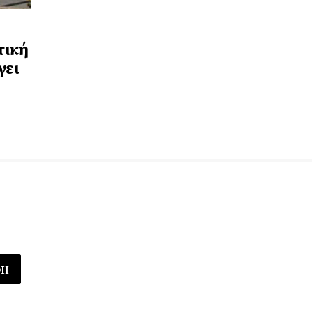
τική
γει