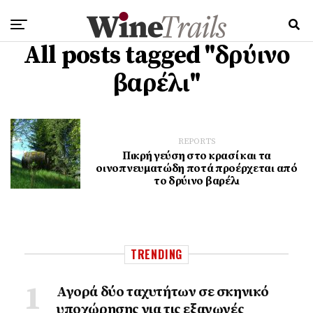
All posts tagged "δρύινο
βαρέλι"
REPORTS
Πικρή γεύση στο κρασί και τα
οινοπνευματώδη ποτά προέρχεται από
το δρύινο βαρέλι
TRENDING
Αγορά δύο ταχυτήτων σε σκηνικό
υποχώρησης για τις εξαγωγές