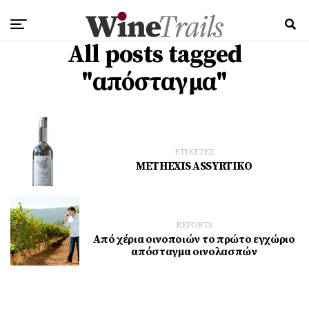
All posts tagged
"απόσταγμα"
ΕΤΙΚΕΤΕΣ
ΜΕTHEXIS ASSYRTIKO
REPORTS
Από χέρια οινοποιών το πρώτο εγχώριο
απόσταγμα οινολασπών