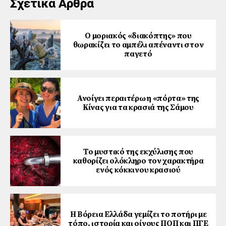
Σχετικά Άρθρα
Ο μοριακός «διακόπτης» που
θωρακίζει το αμπέλι απέναντι στον
παγετό
Ανοίγει περαιτέρω η «πόρτα» της
Κίνας για τα κρασιά της Σάμου
Το μυστικό της εκχύλισης που
καθορίζει ολόκληρο τον χαρακτήρα
ενός κόκκινου κρασιού
Η Βόρεια Ελλάδα γεμίζει το ποτήρι με
τόπο, ιστορία και οίνους ΠΟΠ και ΠΓΕ