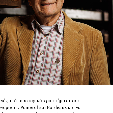
ενός από τα ιστορικότερα κτήματα του
ονομασίες Pomerol και Bordeaux και να