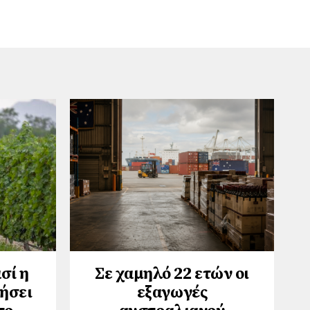
σί η
Σε χαμηλό 22 ετών οι
νήσει
εξαγωγές