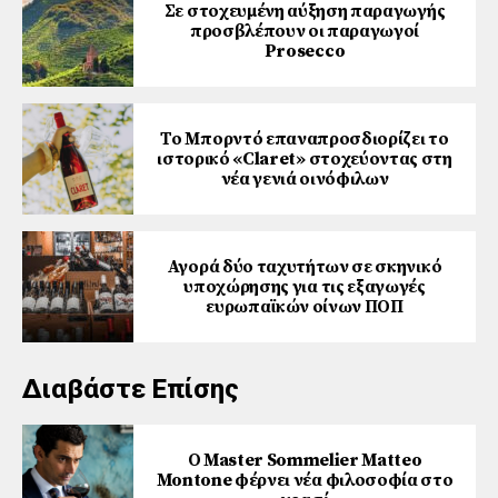
Σε στοχευμένη αύξηση παραγωγής
προσβλέπουν οι παραγωγοί
Prosecco
Το Μπορντό επαναπροσδιορίζει το
ιστορικό «Claret» στοχεύοντας στη
νέα γενιά οινόφιλων
Αγορά δύο ταχυτήτων σε σκηνικό
υποχώρησης για τις εξαγωγές
ευρωπαϊκών οίνων ΠΟΠ
Διαβάστε Επίσης
Ο Master Sommelier Matteo
Montone φέρνει νέα φιλοσοφία στο