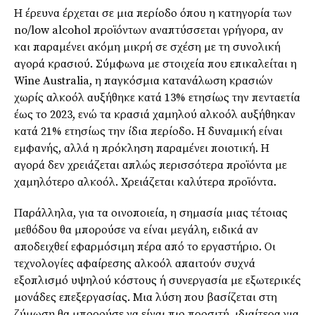
Η έρευνα έρχεται σε μια περίοδο όπου η κατηγορία των
no/low alcohol προϊόντων αναπτύσσεται γρήγορα, αν
και παραμένει ακόμη μικρή σε σχέση με τη συνολική
αγορά κρασιού. Σύμφωνα με στοιχεία που επικαλείται η
Wine Australia, η παγκόσμια κατανάλωση κρασιών
χωρίς αλκοόλ αυξήθηκε κατά 13% ετησίως την πενταετία
έως το 2023, ενώ τα κρασιά χαμηλού αλκοόλ αυξήθηκαν
κατά 21% ετησίως την ίδια περίοδο. Η δυναμική είναι
εμφανής, αλλά η πρόκληση παραμένει ποιοτική. Η
αγορά δεν χρειάζεται απλώς περισσότερα προϊόντα με
χαμηλότερο αλκοόλ. Χρειάζεται καλύτερα προϊόντα.
Παράλληλα, για τα οινοποιεία, η σημασία μιας τέτοιας
μεθόδου θα μπορούσε να είναι μεγάλη, ειδικά αν
αποδειχθεί εφαρμόσιμη πέρα από το εργαστήριο. Οι
τεχνολογίες αφαίρεσης αλκοόλ απαιτούν συχνά
εξοπλισμό υψηλού κόστους ή συνεργασία με εξωτερικές
μονάδες επεξεργασίας. Μια λύση που βασίζεται στη
ζύμωση θα μπορούσε να είναι πιο προσιτή, ιδιαίτερα για