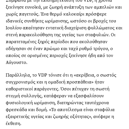
Σύμφωνα με την επίσημη έκθεση του VDP, η χρονιά
ξεκίνησε ευνοϊκά, με ζωηρή ανάπτυξη των αμπελιών και
χωρίς παγετούς. Ένα θερμό καλοκαίρι πρόσφερε
ιδανικές συνθήκες ωρίμανσης, ωστόσο οι βροχές του
Ιουλίου απαίτησαν εντατική διαχείριση φυλλώματος και
στενή παρακολούθηση της υγείας των σταφυλιών. Οι
παρατεταμένες ξηρές περίοδοι που ακολούθησαν
οδήγησαν σε έναν πρώιμο και ταχύ ρυθμό τρύγου, ο
οποίος σε ορισμένες περιοχές ξεκίνησε ήδη από τον
Αύγουστο.
Παράλληλα, το VDP τόνισε ότι η «ακρίβεια, ο σωστός
συγχρονισμός και η ομαδική προσπάθεια» ήταν
καθοριστικοί παράγοντες. Όσοι πέτυχαν τη σωστή
στιγμή συλλογής, κατάφεραν να εξασφαλίσουν
φυσιολογική ωρίμανση, διατηρώντας ταυτόχρονα
φρεσκάδα και δομή. «Το αποτέλεσμα είναι σταφύλια
εξαιρετικής υγείας και ζωηρής οξύτητας», ανέφερε η
έκθεση.