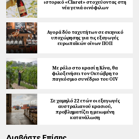
ιστορικό «Claret» στοχεύοντας στη
νέα γενιά οινόφιλων
Αγορά δύο ταχυτήτων σε σκηνικό
υποχώρησης για τις εξαγωγές
ευρωπαϊκών οίνων ΠΟΠ
Με ρόλο στο κρασί η Κίνα, θα
φιλοξενήσει τον Οκτώβρη το
παγκόσμιο συνέδριο του ΟΙV
Σε χαμηλό 22 ετών οι εξαγωγές
αυστραλιανού κρασιού,
προβληματίζει η μειωμένη
κατανάλωση
Διαβάστε Επίσης