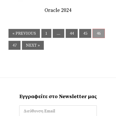
Oracle 2024
« PREVIOUS
1
…
44
45
46
47
NEXT »
Εγγραφείτε στο Newsletter μας