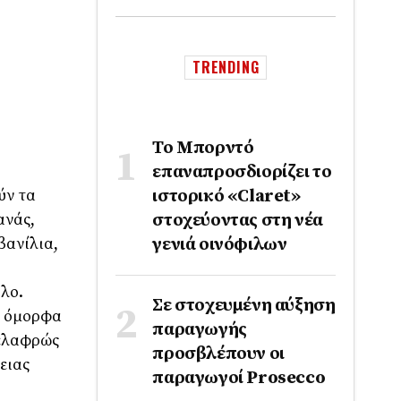
TRENDING
Το Μπορντό
επαναπροσδιορίζει το
ύν τα
ιστορικό «Claret»
ανάς,
στοχεύοντας στη νέα
βανίλια,
γενιά οινόφιλων
λο.
Σε στοχευμένη αύξηση
ι όμορφα
παραγωγής
 ελαφρώς
προσβλέπουν οι
ειας
παραγωγοί Prosecco