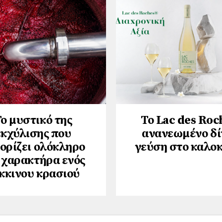
ο μυστικό της
Το Lac des Roc
εκχύλισης που
ανανεωμένο δί
ορίζει ολόκληρο
γεύση στο καλοκ
 χαρακτήρα ενός
κκινου κρασιού