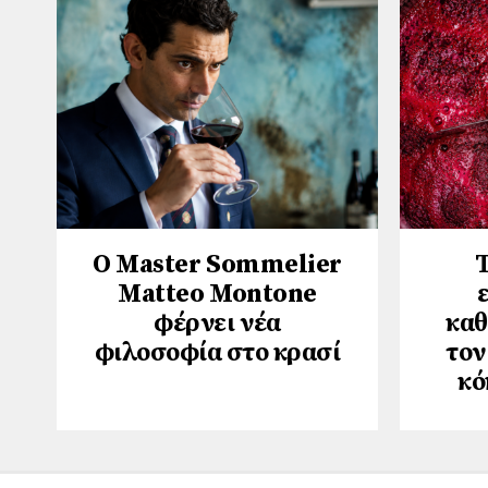
Ο Master Sommelier
Τ
Matteo Montone
φέρνει νέα
καθ
φιλοσοφία στο κρασί
τον
κό