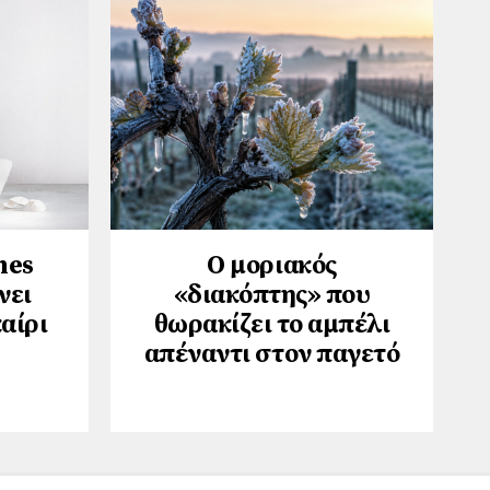
hes
Ο μοριακός
νει
«διακόπτης» που
αίρι
θωρακίζει το αμπέλι
απέναντι στον παγετό