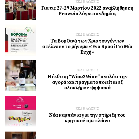
ΕΚΔΗΛΩΣΕΙΣ
Για τις 27-29 Μαρτίου 2022 αναβλήθηκε η
Prowein λόγω πανδημίας
ΕΚΔΗΛΩΣΕΙΣ
Τα ΒορΟινά των Χριστουγέννων
στέλνουν το μήνυμα «Ένα Κρασί Για Μία
Ευχή»
ΕΚΔΗΛΩΣΕΙΣ
Η έκθεση “Wine2Wine” αναλύει την
αγορά και πραγματοποιείται εξ
ολοκλήρου ψηφιακά
ΕΚΔΗΛΩΣΕΙΣ
Νέα καμπάνια για την στήριξη του
κρητικού αμπελώνα