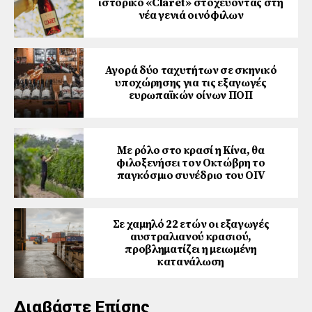
ιστορικό «Claret» στοχεύοντας στη
νέα γενιά οινόφιλων
Αγορά δύο ταχυτήτων σε σκηνικό
υποχώρησης για τις εξαγωγές
ευρωπαϊκών οίνων ΠΟΠ
Με ρόλο στο κρασί η Κίνα, θα
φιλοξενήσει τον Οκτώβρη το
παγκόσμιο συνέδριο του ΟΙV
Σε χαμηλό 22 ετών οι εξαγωγές
αυστραλιανού κρασιού,
προβληματίζει η μειωμένη
κατανάλωση
Διαβάστε Επίσης