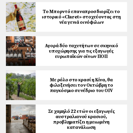
Το Μπορντό επαναπροσδιορίζει το
ιστορικό «Claret» στοχεύοντας στη
νέα γενιά οινόφιλων
Αγορά δύο ταχυτήτων σε σκηνικό
υποχώρησης για τις εξαγωγές
ευρωπαϊκών οίνων ΠΟΠ
Με ρόλο στο κρασί η Κίνα, θα
φιλοξενήσει τον Οκτώβρη το
παγκόσμιο συνέδριο του ΟΙV
Σε χαμηλό 22 ετών οι εξαγωγές
αυστραλιανού κρασιού,
προβληματίζει η μειωμένη
κατανάλωση