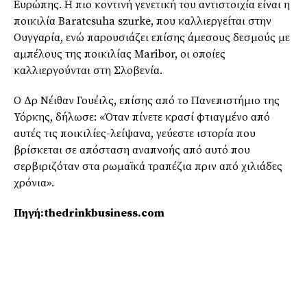
Ευρώπης. Η πιο κοντινή γενετική του αντιστοιχία είναι η
ποικιλία Baratcsuha szurke, που καλλιεργείται στην
Ουγγαρία, ενώ παρουσιάζει επίσης άμεσους δεσμούς με
αμπέλους της ποικιλίας Maribor, οι οποίες
καλλιεργούνται στη Σλοβενία.
Ο Δρ Νέιθαν Γουέιλς, επίσης από το Πανεπιστήμιο της
Υόρκης, δήλωσε: «Όταν πίνετε κρασί φτιαγμένο από
αυτές τις ποικιλίες-λείψανα, γεύεστε ιστορία που
βρίσκεται σε απόσταση αναπνοής από αυτό που
σερβιριζόταν στα ρωμαϊκά τραπέζια πριν από χιλιάδες
χρόνια».
Πηγή:
thedrinkbusiness.com