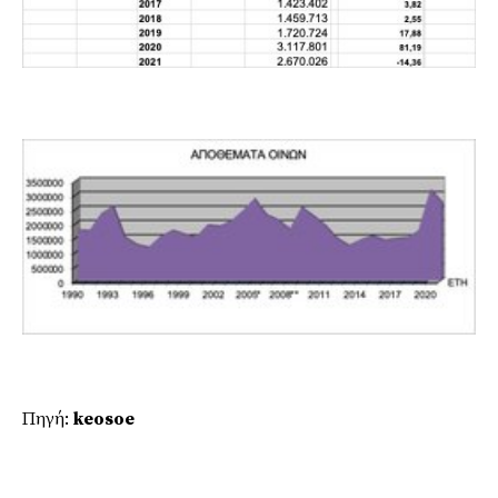
Πηγή:
keosoe